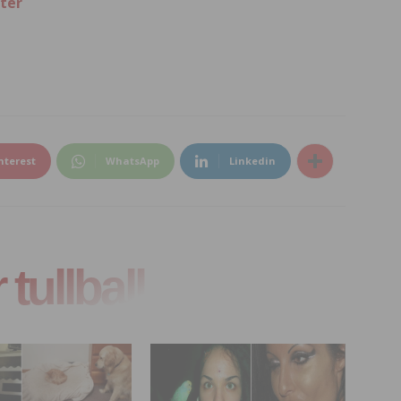
ter
nterest
WhatsApp
Linkedin
tullball