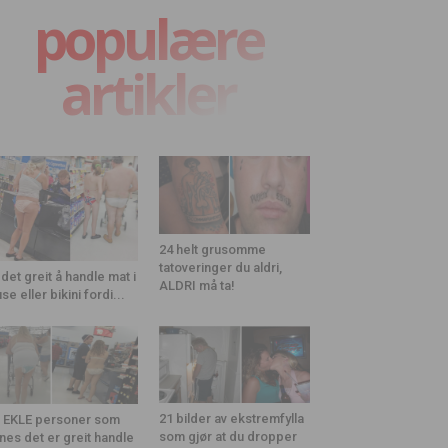
populære
artikler
24 helt grusomme
tatoveringer du aldri,
 det greit å handle mat i
ALDRI må ta!
use eller bikini fordi...
21 bilder av ekstremfylla
 EKLE personer som
som gjør at du dropper
nes det er greit handle