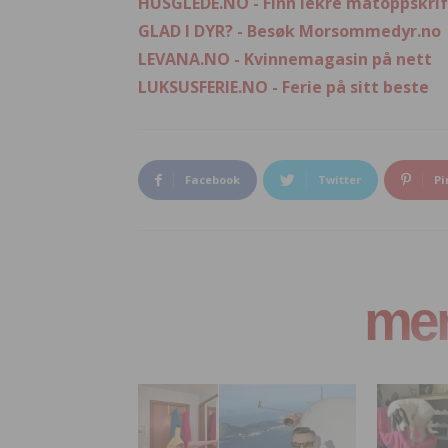
HUSGLEDE.NO - Finn lekre matoppskrif
GLAD I DYR? - Besøk Morsommedyr.no
LEVANA.NO - Kvinnemagasin på nett
LUKSUSFERIE.NO - Ferie på sitt beste
Facebook
Twitter
Pi
mer 