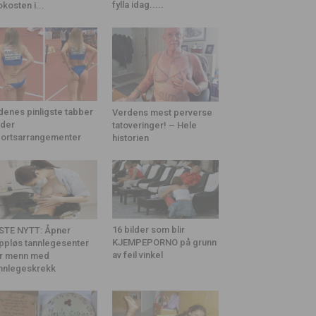
fylla idag.....
okosten i...
denes pinligste tabber
Verdens mest perverse
der
tatoveringer! – Hele
ortsarrangementer
historien
16 bilder som blir
STE NYTT: Åpner
KJEMPEPORNO på grunn
ppløs tannlegesenter
av feil vinkel
r menn med
nnlegeskrekk