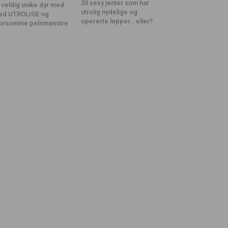
20 sexy jenter som har
 veldig unike dyr med
utrolig nydelige og
ed UTROLIGE og
opererte lepper… eller?
orsomme pelsmønstre