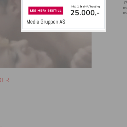
17
m
m
DER