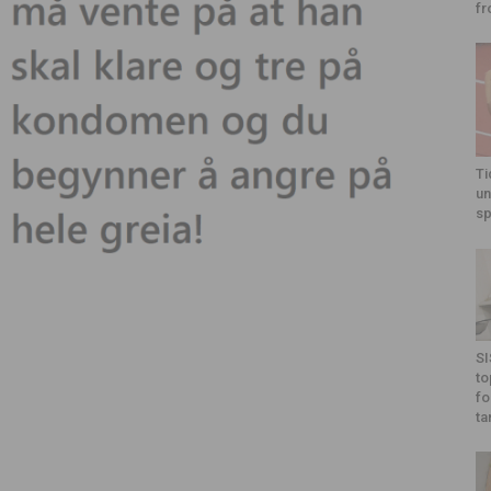
fr
Ti
un
sp
SI
to
fo
ta