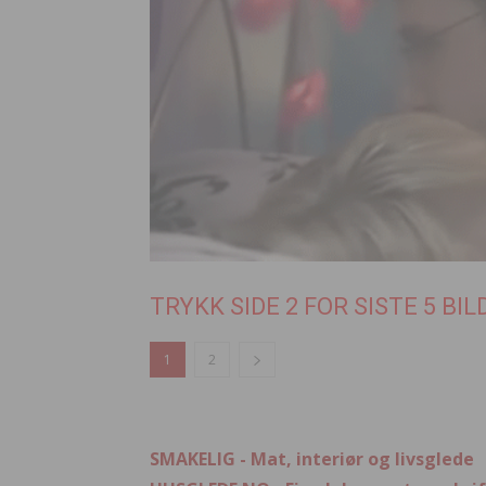
TRYKK SIDE 2 FOR SISTE 5 BIL
1
2
SMAKELIG - Mat, interiør og livsglede