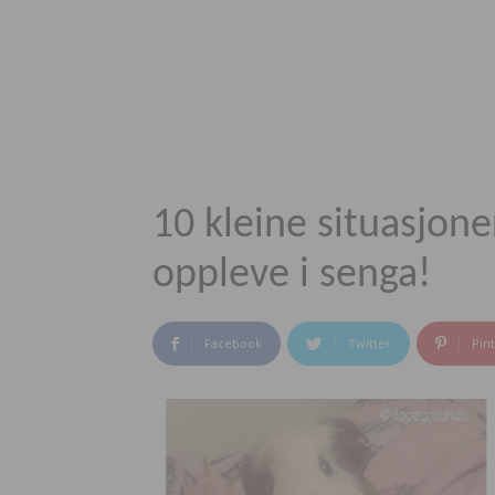
10 kleine situasjoner
oppleve i senga!
Facebook
Twitter
Pin