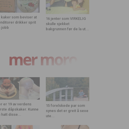
 kaker som beviser at
16 jenter som VIRKELIG
nditorer drikker sprit
skulle sjekket
 jobb
bakgrunnen før de la ut...
mer moro
r er 19 av verdens
15 forelskede par som
rste dåpskaker. Kunne
synes det er greit å sexe
 hatt disse...
ute...