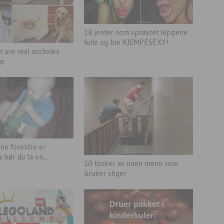
18 jenter som sprøytet leppene
fulle og ble KJEMPESEXY!
t are real assholes
gs
ine foreldre er
bør du ta en...
10 tosker av noen menn som
bruker stiger