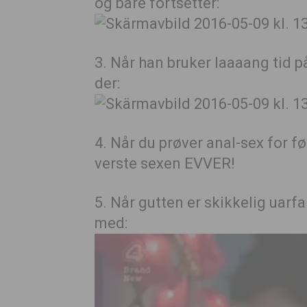
og bare fortsetter:
3. Når han bruker laaaang tid 
der:
4. Når du prøver anal-sex for f
verste sexen EVVER!
5. Når gutten er skikkelig uarf
med: