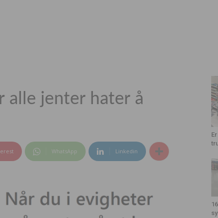
 alle jenter hater å
Er
tr
terest
WhatsApp
Linkedin
16
sy