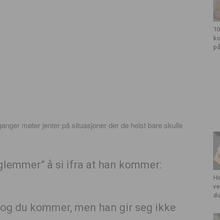
10
ko
på
anger møter jenter på situasjoner der de helst bare skulle
glemmer” å si ifra at han kommer:
He
ve
du
n og du kommer, men han gir seg ikke