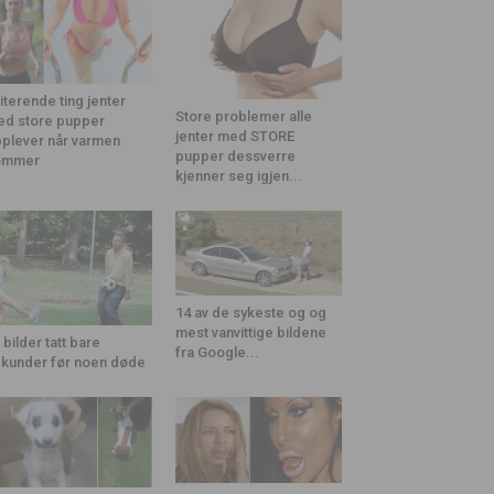
riterende ting jenter
Store problemer alle
d store pupper
jenter med STORE
plever når varmen
pupper dessverre
ommer
kjenner seg igjen...
14 av de sykeste og og
mest vanvittige bildene
 bilder tatt bare
fra Google...
kunder før noen døde