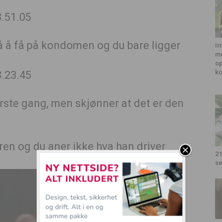
på å få på kondomen og du bare ligger
Ir
me
op
k
ørste gang, men skjønner at det er den
aren og du aner ikke hva han driver
21
se