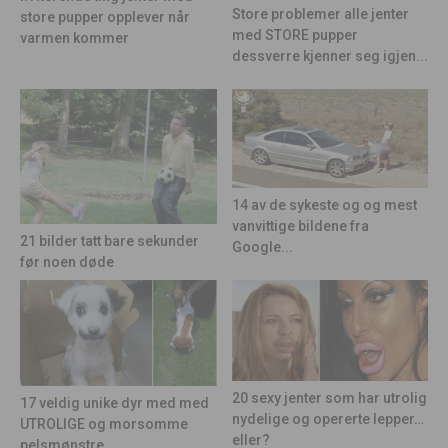
Store problemer alle jenter
store pupper opplever når
med STORE pupper
varmen kommer
dessverre kjenner seg igjen...
14 av de sykeste og og mest
vanvittige bildene fra
21 bilder tatt bare sekunder
Google...
før noen døde
20 sexy jenter som har utrolig
17 veldig unike dyr med med
nydelige og opererte lepper…
UTROLIGE og morsomme
eller?
pelsmønstre