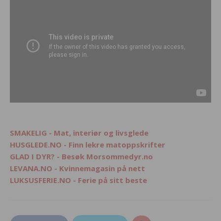
SMAKELIG - Mat, interiør og livsglede
HUSGLEDE.NO - Finn lekre matoppskrifter
GLAD I DYR? - Besøk Morsommedyr.no
LEVANA.NO - Kvinnemagasin på nett
LUKSUSFERIE.NO - Ferie på sitt beste