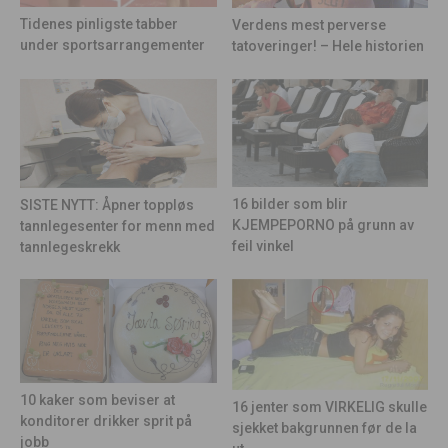
Tidenes pinligste tabber
Verdens mest perverse
under sportsarrangementer
tatoveringer! – Hele historien
16 bilder som blir
SISTE NYTT: Åpner toppløs
KJEMPEPORNO på grunn av
tannlegesenter for menn med
feil vinkel
tannlegeskrekk
10 kaker som beviser at
16 jenter som VIRKELIG skulle
konditorer drikker sprit på
sjekket bakgrunnen før de la
jobb