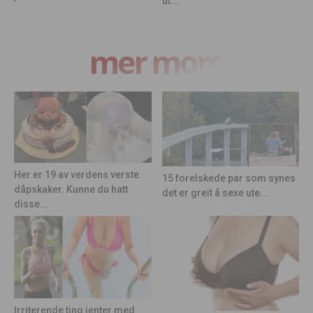
ut...
mer moro
Her er 19 av verdens verste
15 forelskede par som synes
dåpskaker. Kunne du hatt
det er greit å sexe ute...
disse...
Irriterende ting jenter med