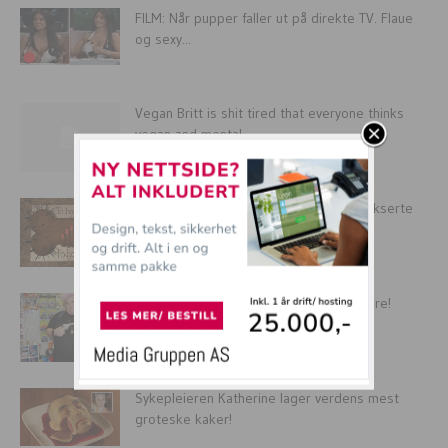
FILM: Når pupper faller ut på direkte TV. Flaue
og sexy...
Vegan Britt is shit tired that everyone thinks
vegan and mental...
Kaker for nymfomane jenter og penis-fikserte
homsegutter
Så tøff det går det nesten ikke an å være!
Disse...
Sykepleieren Katherine lager verdens mest
groteske kaker!