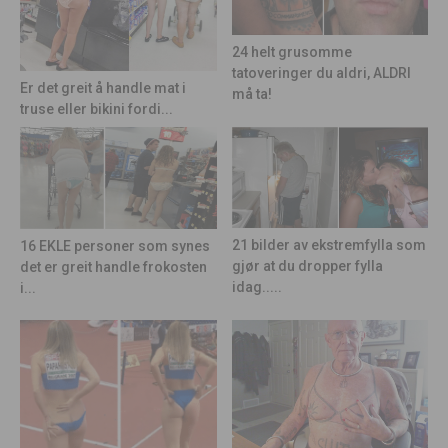
24 helt grusomme
tatoveringer du aldri, ALDRI
Er det greit å handle mat i
må ta!
truse eller bikini fordi...
21 bilder av ekstremfylla som
16 EKLE personer som synes
gjør at du dropper fylla
det er greit handle frokosten
idag.....
i...