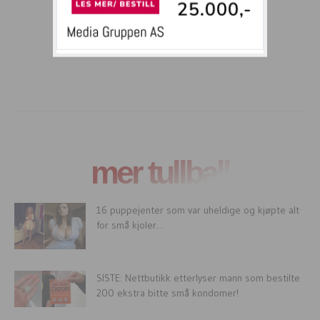
mer tullball
16 puppejenter som var uheldige og kjøpte alt
for små kjoler…
SISTE: Nettbutikk etterlyser mann som bestilte
200 ekstra bitte små kondomer!