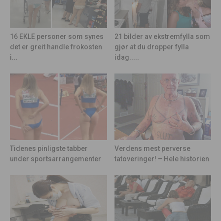
21 bilder av ekstremfylla som
16 EKLE personer som synes
gjør at du dropper fylla
det er greit handle frokosten
idag.....
i...
Tidenes pinligste tabber
Verdens mest perverse
under sportsarrangementer
tatoveringer! – Hele historien