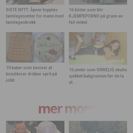
16 bilder som blir
SISTE NYTT: Åpner toppløs
KJEMPEPORNO på grunn av
tannlegesenter for menn med
feil vinkel
tannlegeskrekk
10 kaker som beviser at
16 jenter som VIRKELIG skulle
konditorer drikker sprit på
sjekket bakgrunnen før de la
jobb
ut...
mer moro