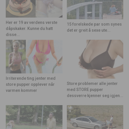
Her er 19 av verdens verste
15 forelskede par som synes
dåpskaker. Kunne du hatt
det er greit å sexe ute...
disse...
Irriterende ting jenter med
Store problemer alle jenter
store pupper opplever når
med STORE pupper
varmen kommer
dessverre kjenner seg igjen...