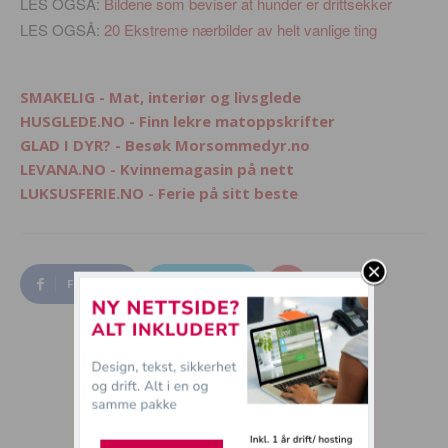
LES OGSÅ:
Bildene som beviser at hunder er drittsekker
LES OGSÅ:
20 Ekstreme nærbilder av helt vanlige ting
SMAKELIG - Mat, interiør og livsglede
HUSGLEDE.NO - Finn lekre matoppskrifter
GLAD I DYR? - Besøk Morsommedyr.no
LEVANA.NO - Kvinnemagasin på nett
LUKSUSFERIE.NO - Ferie på sitt beste
Facebook
Twitter