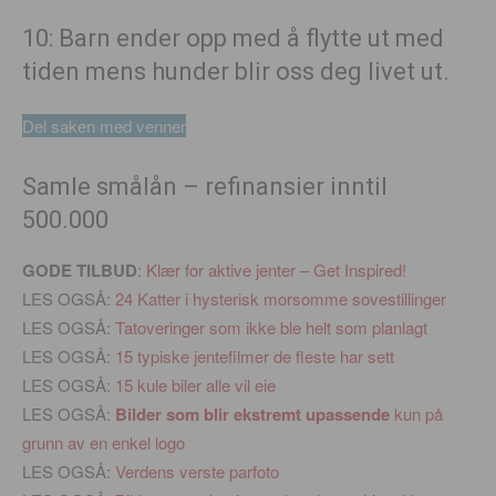
10: Barn ender opp med å flytte ut med
tiden mens hunder blir oss deg livet ut.
Del saken med venner
Samle smålån – refinansier inntil
500.000
GODE TILBUD
:
Klær for aktive jenter – Get Inspired!
LES OGSÅ:
24 Katter i hysterisk morsomme sovestillinger
LES OGSÅ:
Tatoveringer som ikke ble helt som planlagt
LES OGSÅ:
15 typiske jentefilmer de fleste har sett
LES OGSÅ:
15 kule biler alle vil eie
LES OGSÅ:
Bilder som blir ekstremt upassende
kun på
grunn av en enkel logo
LES OGSÅ:
Verdens verste parfoto