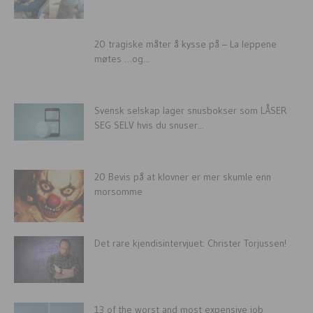
20 tragiske måter å kysse på – La leppene
møtes …og...
Svensk selskap lager snusbokser som LÅSER
SEG SELV hvis du snuser...
20 Bevis på at klovner er mer skumle enn
morsomme
Det rare kjendisintervjuet: Christer Torjussen!
13 of the worst and most expensive job