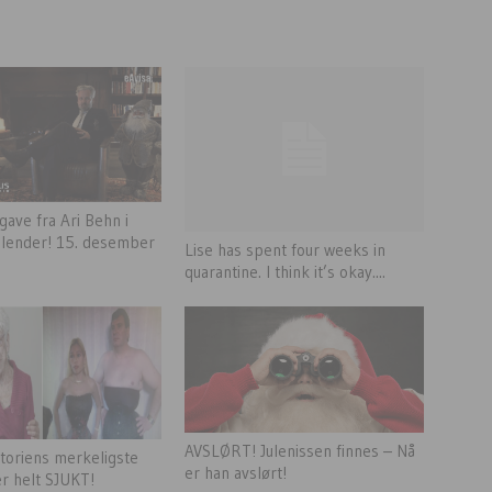
gave fra Ari Behn i
kalender! 15. desember
Lise has spent four weeks in
quarantine. I think it’s okay....
AVSLØRT! Julenissen finnes – Nå
toriens merkeligste
er han avslørt!
er helt SJUKT!