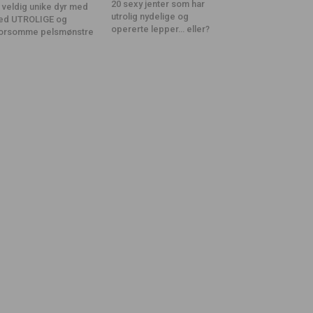
20 sexy jenter som har
 veldig unike dyr med
utrolig nydelige og
ed UTROLIGE og
opererte lepper… eller?
orsomme pelsmønstre