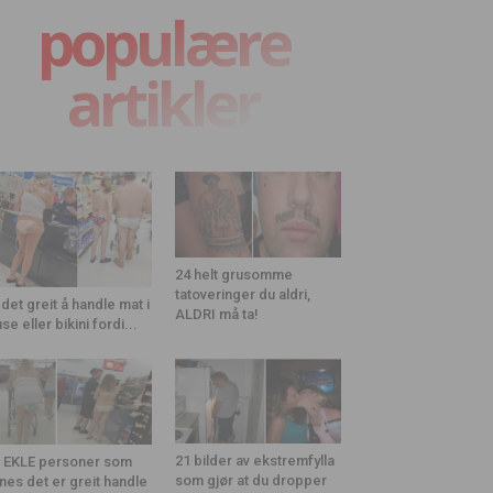
populære
artikler
24 helt grusomme
tatoveringer du aldri,
 det greit å handle mat i
ALDRI må ta!
use eller bikini fordi...
21 bilder av ekstremfylla
 EKLE personer som
som gjør at du dropper
nes det er greit handle