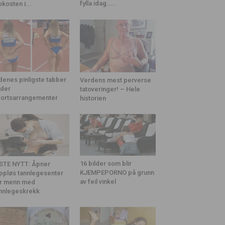
fylla idag.....
okosten i...
denes pinligste tabber
Verdens mest perverse
der
tatoveringer! – Hele
ortsarrangementer
historien
16 bilder som blir
STE NYTT: Åpner
KJEMPEPORNO på grunn
ppløs tannlegesenter
av feil vinkel
r menn med
nnlegeskrekk