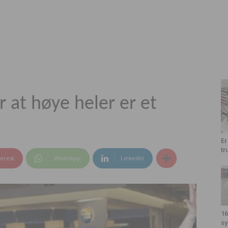
r at høye heler er et
Er
tr
terest
WhatsApp
Linkedin
16
sy