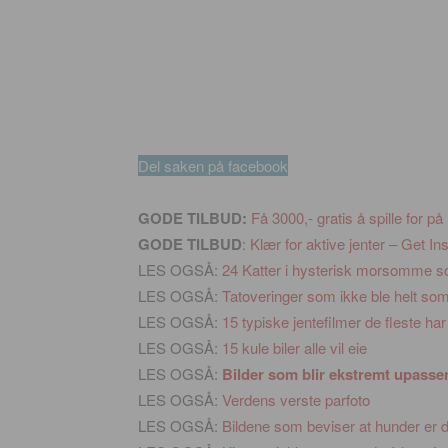
Del saken på facebook
GODE TILBUD:
Få 3000,- gratis å spille for på
GODE TILBUD
:
Klær for aktive jenter – Get Ins
LES OGSÅ:
24 Katter i hysterisk morsomme sov
LES OGSÅ:
Tatoveringer som ikke ble helt som
LES OGSÅ:
15 typiske jentefilmer de fleste har
LES OGSÅ:
15 kule biler alle vil eie
LES OGSÅ:
Bilder som blir ekstremt upass
LES OGSÅ:
Verdens verste parfoto
LES OGSÅ:
Bildene som beviser at hunder er d