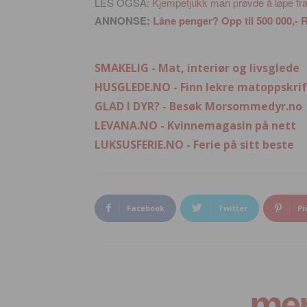
LES OGSÅ:
Kjempetjukk man prøvde å løpe fra
ANNONSE:
Låne penger? Opp til 500 000,- R
SMAKELIG - Mat, interiør og livsglede
HUSGLEDE.NO - Finn lekre matoppskrif
GLAD I DYR? - Besøk Morsommedyr.no
LEVANA.NO - Kvinnemagasin på nett
LUKSUSFERIE.NO - Ferie på sitt beste
Facebook
Twitter
Pi
mer 