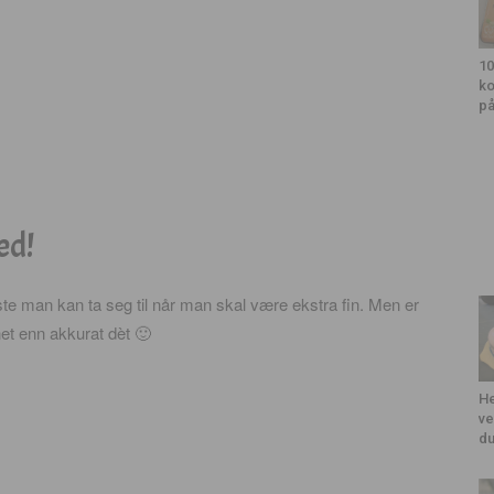
10
ko
på
ed!
ste man kan ta seg til når man skal være ekstra fin. Men er
net enn akkurat dèt 🙂
He
ve
du