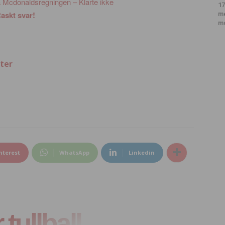
 Mcdonaldsregningen – Klarte ikke
17
askt svar!
m
m
ter
nterest
WhatsApp
Linkedin
tullball