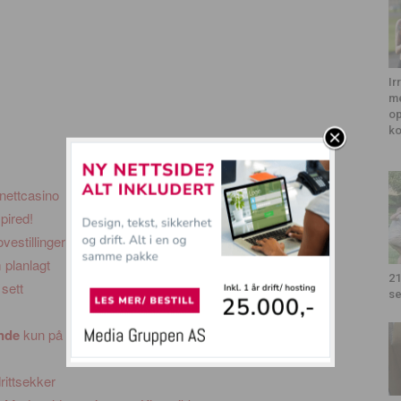
Ir
me
op
k
 nettcasino
pired!
estillinger
 planlagt
21
 sett
se
ende
kun på grunn av en enkel logo
rittsekker