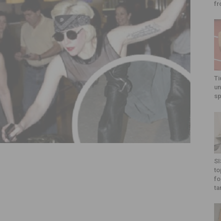
fr
Ti
un
sp
SI
to
fo
ta