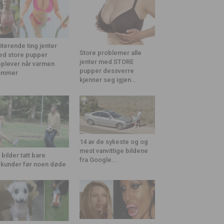
riterende ting jenter
Store problemer alle
d store pupper
jenter med STORE
plever når varmen
pupper dessverre
ommer
kjenner seg igjen...
14 av de sykeste og og
mest vanvittige bildene
 bilder tatt bare
fra Google...
kunder før noen døde