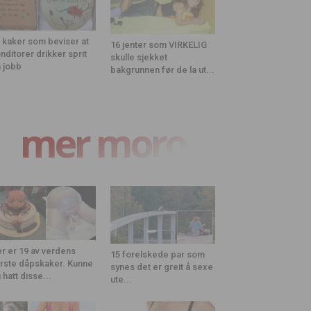
 kaker som beviser at
16 jenter som VIRKELIG
nditorer drikker sprit
skulle sjekket
 jobb
bakgrunnen før de la ut...
mer moro
r er 19 av verdens
15 forelskede par som
rste dåpskaker. Kunne
synes det er greit å sexe
 hatt disse...
ute...