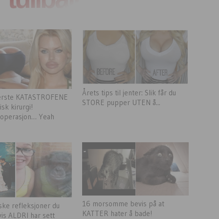
Årets tips til jenter: Slik får du
verste KATASTROFENE
STORE pupper UTEN å...
isk kirurgi!
soperasjon… Yeah
16 morsomme bevis på at
ske refleksjoner du
KATTER hater å bade!
vis ALDRI har sett