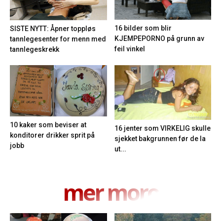
16 bilder som blir
SISTE NYTT: Åpner toppløs
KJEMPEPORNO på grunn av
tannlegesenter for menn med
feil vinkel
tannlegeskrekk
10 kaker som beviser at
16 jenter som VIRKELIG skulle
konditorer drikker sprit på
sjekket bakgrunnen før de la
jobb
ut...
mer moro