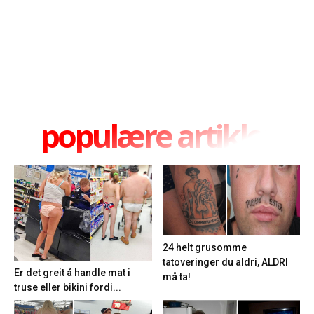
populære artikler
24 helt grusomme
tatoveringer du aldri, ALDRI
Er det greit å handle mat i
må ta!
truse eller bikini fordi...