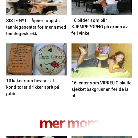
16 bilder som blir
SISTE NYTT: Åpner toppløs
KJEMPEPORNO på grunn av
tannlegesenter for menn med
feil vinkel
tannlegeskrekk
10 kaker som beviser at
16 jenter som VIRKELIG skulle
konditorer drikker sprit på
sjekket bakgrunnen før de la
jobb
ut...
mer moro