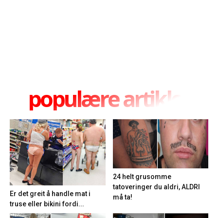
populære artikler
24 helt grusomme
tatoveringer du aldri, ALDRI
Er det greit å handle mat i
må ta!
truse eller bikini fordi...