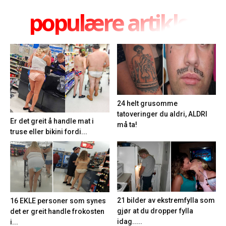
populære artikler
24 helt grusomme
tatoveringer du aldri, ALDRI
Er det greit å handle mat i
må ta!
truse eller bikini fordi...
21 bilder av ekstremfylla som
16 EKLE personer som synes
gjør at du dropper fylla
det er greit handle frokosten
idag.....
i...