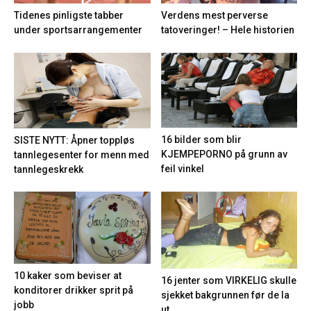
Tidenes pinligste tabber
Verdens mest perverse
under sportsarrangementer
tatoveringer! – Hele historien
16 bilder som blir
SISTE NYTT: Åpner toppløs
KJEMPEPORNO på grunn av
tannlegesenter for menn med
feil vinkel
tannlegeskrekk
10 kaker som beviser at
16 jenter som VIRKELIG skulle
konditorer drikker sprit på
sjekket bakgrunnen før de la
jobb
ut...