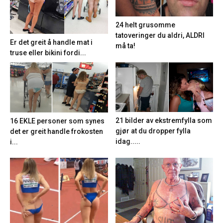
24 helt grusomme
tatoveringer du aldri, ALDRI
Er det greit å handle mat i
må ta!
truse eller bikini fordi...
21 bilder av ekstremfylla som
16 EKLE personer som synes
gjør at du dropper fylla
det er greit handle frokosten
idag.....
i...