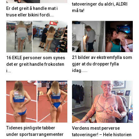
tatoveringer du aldri, ALDRI
Er det greit å handle mat i
må ta!
truse eller bikini fordi...
21 bilder av ekstremfylla som
16 EKLE personer som synes
gjør at du dropper fylla
det er greit handle frokosten
idag.....
i...
Tidenes pinligste tabber
Verdens mest perverse
under sportsarrangementer
tatoveringer! – Hele historien