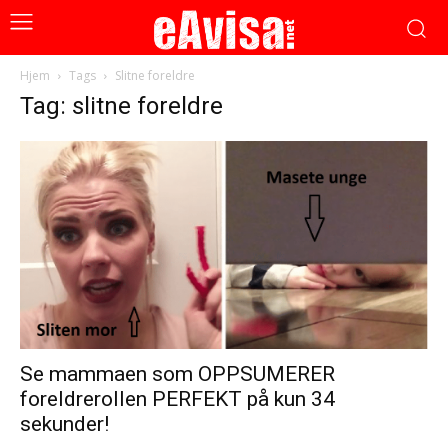
Hjem
Tags
Slitne foreldre
Tag: slitne foreldre
Se mammaen som OPPSUMERER
foreldrerollen PERFEKT på kun 34
sekunder!