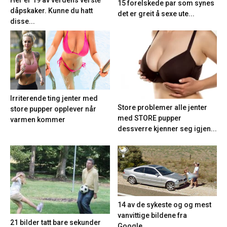
15 forelskede par som synes
dåpskaker. Kunne du hatt
det er greit å sexe ute...
disse...
Irriterende ting jenter med
Store problemer alle jenter
store pupper opplever når
med STORE pupper
varmen kommer
dessverre kjenner seg igjen...
14 av de sykeste og og mest
vanvittige bildene fra
21 bilder tatt bare sekunder
Google...