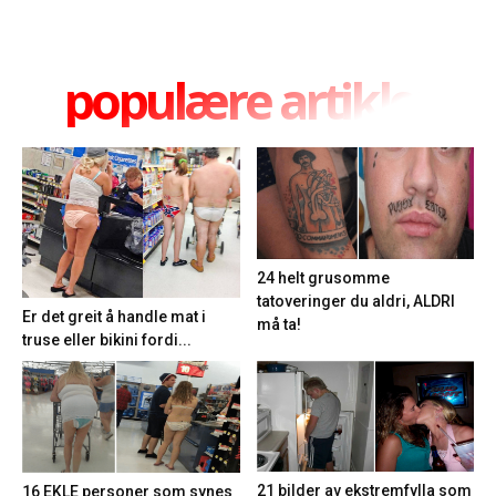
populære artikler
24 helt grusomme
tatoveringer du aldri, ALDRI
Er det greit å handle mat i
må ta!
truse eller bikini fordi...
21 bilder av ekstremfylla som
16 EKLE personer som synes