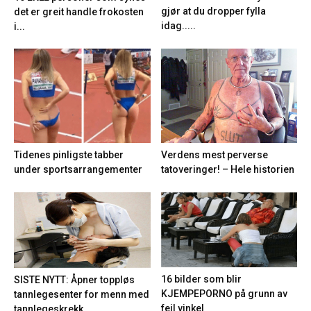
gjør at du dropper fylla
det er greit handle frokosten
idag.....
i...
Tidenes pinligste tabber
Verdens mest perverse
under sportsarrangementer
tatoveringer! – Hele historien
16 bilder som blir
SISTE NYTT: Åpner toppløs
KJEMPEPORNO på grunn av
tannlegesenter for menn med
feil vinkel
tannlegeskrekk