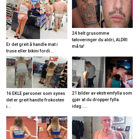
24 helt grusomme
tatoveringer du aldri, ALDRI
Er det greit å handle mat i
må ta!
truse eller bikini fordi...
21 bilder av ekstremfylla som
16 EKLE personer som synes
gjør at du dropper fylla
det er greit handle frokosten
idag.....
i...