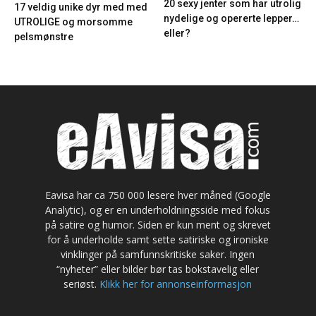
20 sexy jenter som har utrolig
17 veldig unike dyr med med
nydelige og opererte lepper…
UTROLIGE og morsomme
eller?
pelsmønstre
Eavisa har ca 750 000 lesere hver måned (Google
Analytic), og er en underholdningsside med fokus
på satire og humor. Siden er kun ment og skrevet
for å underholde samt sette satiriske og ironiske
vinklinger på samfunnskritiske saker. Ingen
“nyheter” eller bilder bør tas bokstavelig eller
seriøst.
Klikk her for annonseinformasjon