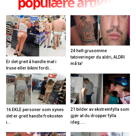
populære artikler
24 helt grusomme
tatoveringer du aldri, ALDRI
Er det greit å handle mat i
må ta!
truse eller bikini fordi...
21 bilder av ekstremfylla som
16 EKLE personer som synes
gjør at du dropper fylla
det er greit handle frokosten
idag.....
i...