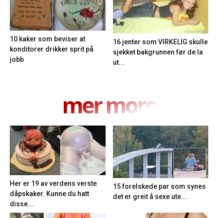
10 kaker som beviser at
16 jenter som VIRKELIG skulle
konditorer drikker sprit på
sjekket bakgrunnen før de la
jobb
ut...
mer moro
Her er 19 av verdens verste
15 forelskede par som synes
dåpskaker. Kunne du hatt
det er greit å sexe ute...
disse...