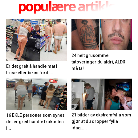
populære artikler
24 helt grusomme
tatoveringer du aldri, ALDRI
Er det greit å handle mat i
må ta!
truse eller bikini fordi...
21 bilder av ekstremfylla som
16 EKLE personer som synes
gjør at du dropper fylla
det er greit handle frokosten
idag.....
i...