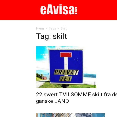
Hjem
Tags
Skilt
Tag: skilt
22 svært TVILSOMME skilt fra d
ganske LAND