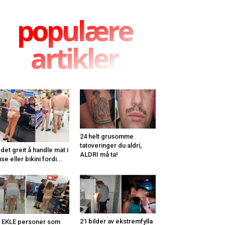
populære
artikler
24 helt grusomme
tatoveringer du aldri,
 det greit å handle mat i
ALDRI må ta!
use eller bikini fordi...
21 bilder av ekstremfylla
 EKLE personer som