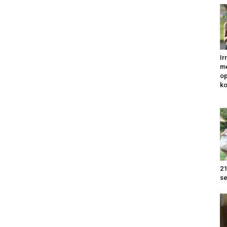
Ir
me
op
k
21
se