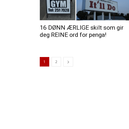
16 DØNN ÆRLIGE skilt som gir
deg REINE ord for penga!
1
2