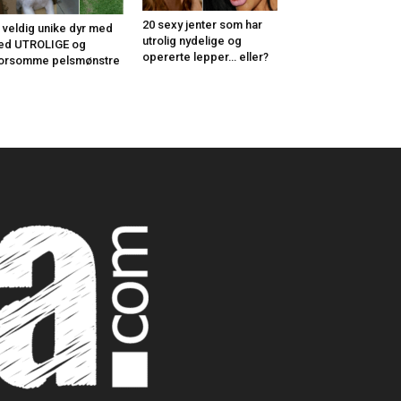
20 sexy jenter som har
 veldig unike dyr med
utrolig nydelige og
ed UTROLIGE og
opererte lepper… eller?
orsomme pelsmønstre