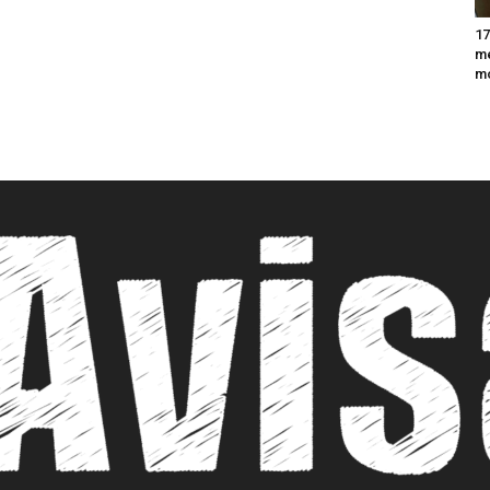
17
m
m