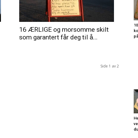
10
16 ÆRLIGE og morsomme skilt
ko
som garantert får deg til å...
på
Side 1 av 2
He
ve
du