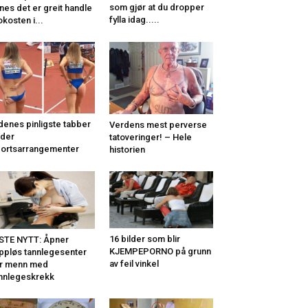
som gjør at du dropper
nes det er greit handle
fylla idag.....
okosten i...
denes pinligste tabber
Verdens mest perverse
der
tatoveringer! – Hele
ortsarrangementer
historien
16 bilder som blir
STE NYTT: Åpner
KJEMPEPORNO på grunn
ppløs tannlegesenter
av feil vinkel
r menn med
nnlegeskrekk