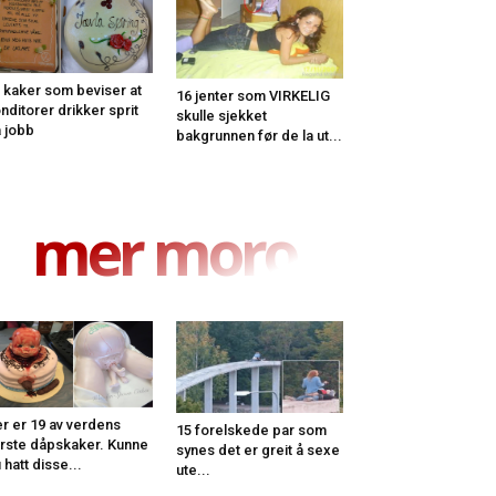
 kaker som beviser at
16 jenter som VIRKELIG
nditorer drikker sprit
skulle sjekket
 jobb
bakgrunnen før de la ut...
mer moro
r er 19 av verdens
15 forelskede par som
rste dåpskaker. Kunne
synes det er greit å sexe
 hatt disse...
ute...