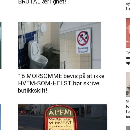
BRUTAL ærlighet!
sy
fr
Ti
un
sp
18 MORSOMME bevis på at ikke
HVEM-SOM-HELST bør skrive
butikkskilt!
SI
to
fo
ta