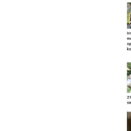
Ir
me
op
k
21
se