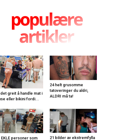
populære
artikler
24 helt grusomme
tatoveringer du aldri,
 det greit å handle mat i
ALDRI må ta!
use eller bikini fordi...
21 bilder av ekstremfylla
 EKLE personer som