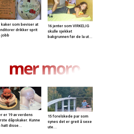
 kaker som beviser at
16 jenter som VIRKELIG
nditorer drikker sprit
skulle sjekket
 jobb
bakgrunnen før de la ut...
mer moro
r er 19 av verdens
15 forelskede par som
rste dåpskaker. Kunne
synes det er greit å sexe
 hatt disse...
ute...