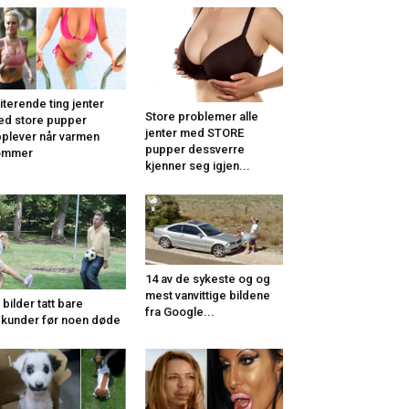
riterende ting jenter
Store problemer alle
d store pupper
jenter med STORE
plever når varmen
pupper dessverre
ommer
kjenner seg igjen...
14 av de sykeste og og
mest vanvittige bildene
 bilder tatt bare
fra Google...
kunder før noen døde