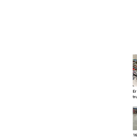
Er
tr
16