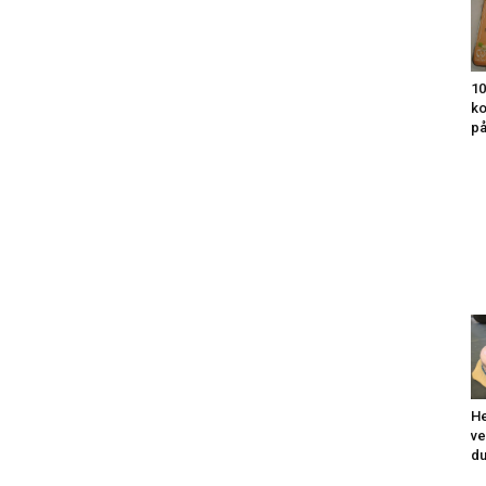
10
ko
på
He
ve
du