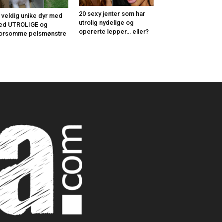
20 sexy jenter som har
 veldig unike dyr med
utrolig nydelige og
ed UTROLIGE og
opererte lepper… eller?
orsomme pelsmønstre