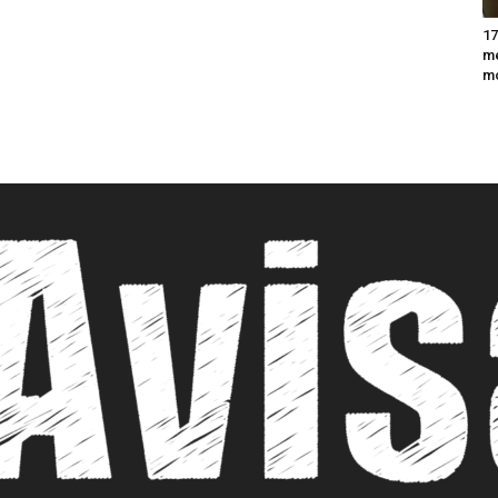
17
m
m