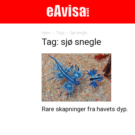
Hjem
Tags
Sjø snegle
Tag: sjø snegle
Rare skapninger fra havets dyp.