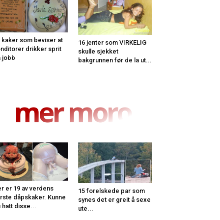
 kaker som beviser at
16 jenter som VIRKELIG
nditorer drikker sprit
skulle sjekket
 jobb
bakgrunnen før de la ut...
mer moro
r er 19 av verdens
15 forelskede par som
rste dåpskaker. Kunne
synes det er greit å sexe
 hatt disse...
ute...