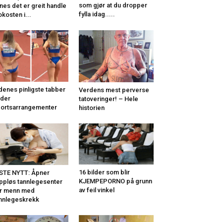
som gjør at du dropper
nes det er greit handle
fylla idag.....
okosten i...
denes pinligste tabber
Verdens mest perverse
der
tatoveringer! – Hele
ortsarrangementer
historien
16 bilder som blir
STE NYTT: Åpner
KJEMPEPORNO på grunn
ppløs tannlegesenter
av feil vinkel
r menn med
nnlegeskrekk