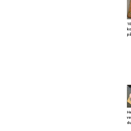
10
ko
på
He
ve
du