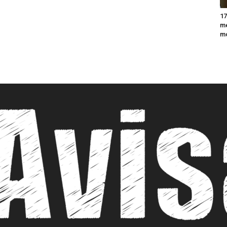
17
m
m