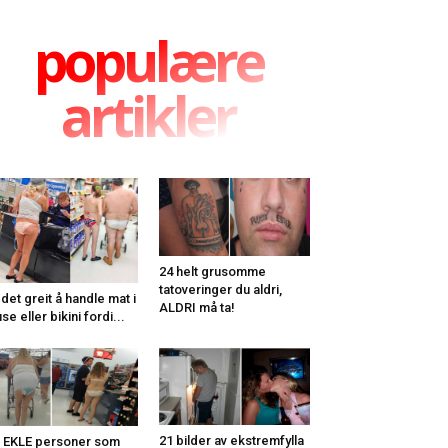
populære
artikler
24 helt grusomme
tatoveringer du aldri,
 det greit å handle mat i
ALDRI må ta!
use eller bikini fordi...
21 bilder av ekstremfylla
 EKLE personer som