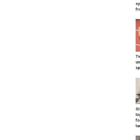
sy
fr
Ti
un
sp
SI
to
fo
ta