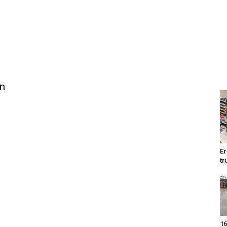
n
Er
tr
16