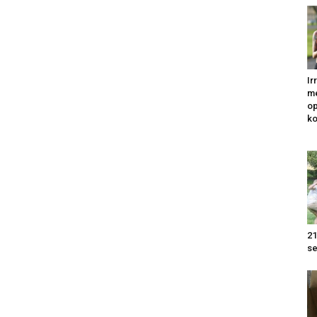
Ir
me
op
k
21
se