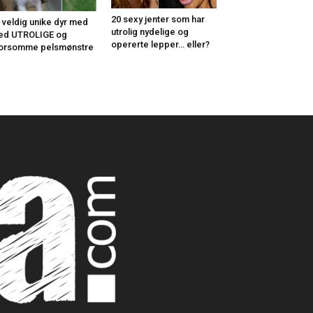
20 sexy jenter som har
 veldig unike dyr med
utrolig nydelige og
ed UTROLIGE og
opererte lepper… eller?
orsomme pelsmønstre