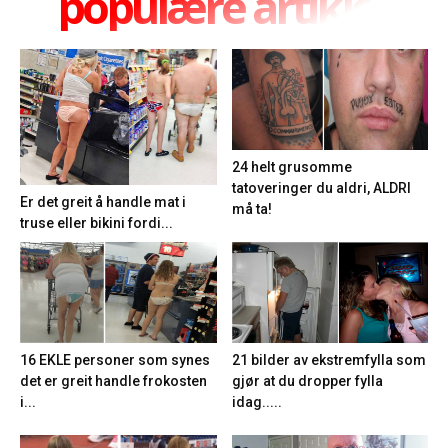
populære artikler
24 helt grusomme
tatoveringer du aldri, ALDRI
Er det greit å handle mat i
må ta!
truse eller bikini fordi...
21 bilder av ekstremfylla som
16 EKLE personer som synes
gjør at du dropper fylla
det er greit handle frokosten
idag.....
i...