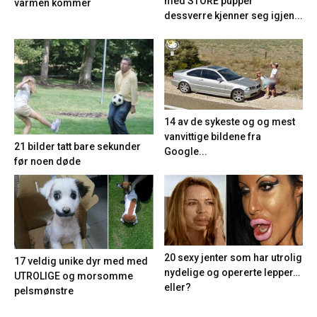
med STORE pupper
varmen kommer
dessverre kjenner seg igjen...
14 av de sykeste og og mest
vanvittige bildene fra
21 bilder tatt bare sekunder
Google...
før noen døde
20 sexy jenter som har utrolig
17 veldig unike dyr med med
nydelige og opererte lepper…
UTROLIGE og morsomme
eller?
pelsmønstre