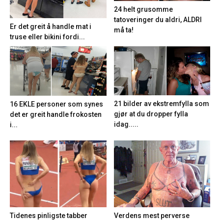
24 helt grusomme
tatoveringer du aldri, ALDRI
Er det greit å handle mat i
må ta!
truse eller bikini fordi...
21 bilder av ekstremfylla som
16 EKLE personer som synes
gjør at du dropper fylla
det er greit handle frokosten
idag.....
i...
Tidenes pinligste tabber
Verdens mest perverse