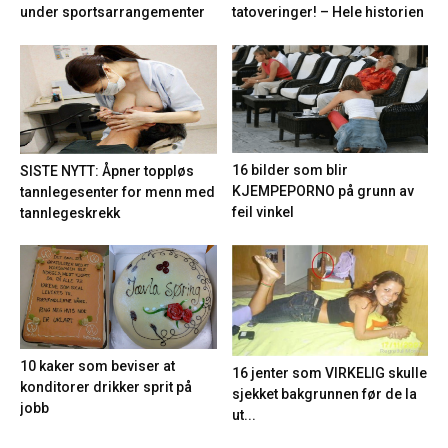
under sportsarrangementer
tatoveringer! – Hele historien
16 bilder som blir
SISTE NYTT: Åpner toppløs
KJEMPEPORNO på grunn av
tannlegesenter for menn med
feil vinkel
tannlegeskrekk
10 kaker som beviser at
16 jenter som VIRKELIG skulle
konditorer drikker sprit på
sjekket bakgrunnen før de la
jobb
ut...