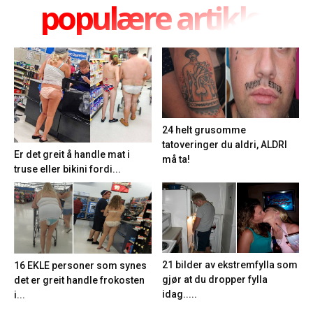
populære artikler
24 helt grusomme
tatoveringer du aldri, ALDRI
Er det greit å handle mat i
må ta!
truse eller bikini fordi...
21 bilder av ekstremfylla som
16 EKLE personer som synes
gjør at du dropper fylla
det er greit handle frokosten
idag.....
i...