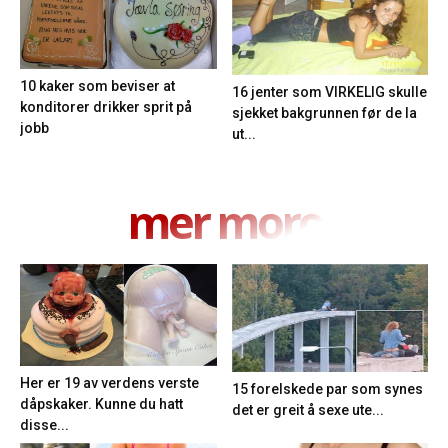
10 kaker som beviser at
16 jenter som VIRKELIG skulle
konditorer drikker sprit på
sjekket bakgrunnen før de la
jobb
ut...
mer moro
Her er 19 av verdens verste
15 forelskede par som synes
dåpskaker. Kunne du hatt
det er greit å sexe ute...
disse...