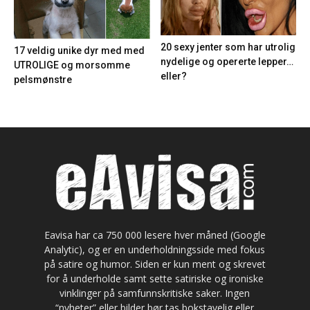
20 sexy jenter som har utrolig
17 veldig unike dyr med med
nydelige og opererte lepper…
UTROLIGE og morsomme
eller?
pelsmønstre
Eavisa har ca 750 000 lesere hver måned (Google
Analytic), og er en underholdningsside med fokus
på satire og humor. Siden er kun ment og skrevet
for å underholde samt sette satiriske og ironiske
vinklinger på samfunnskritiske saker. Ingen
“nyheter” eller bilder bør tas bokstavelig eller