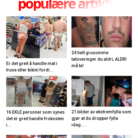
populære artikler
24 helt grusomme
tatoveringer du aldri, ALDRI
Er det greit å handle mat i
må ta!
truse eller bikini fordi...
21 bilder av ekstremfylla som
16 EKLE personer som synes
gjør at du dropper fylla
det er greit handle frokosten
idag.....
i...