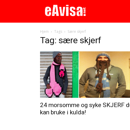
Hjem
Tags
Sære skjerf
Tag: sære skjerf
24 morsomme og syke SKJERF d
kan bruke i kulda!