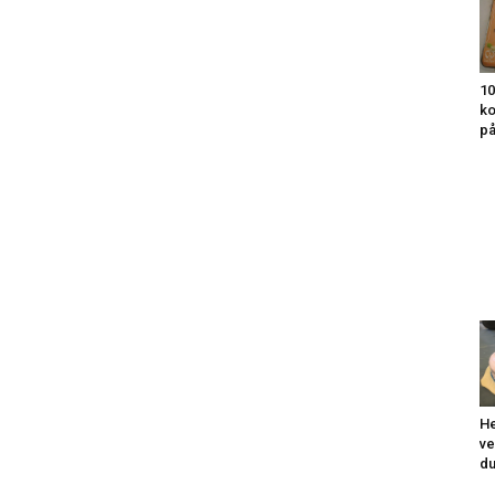
10
ko
på
He
ve
du