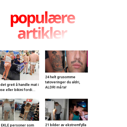
populære
artikler
24 helt grusomme
tatoveringer du aldri,
 det greit å handle mat i
ALDRI må ta!
use eller bikini fordi...
21 bilder av ekstremfylla
 EKLE personer som