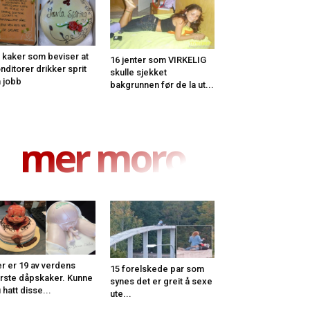
 kaker som beviser at
16 jenter som VIRKELIG
nditorer drikker sprit
skulle sjekket
 jobb
bakgrunnen før de la ut...
mer moro
r er 19 av verdens
15 forelskede par som
rste dåpskaker. Kunne
synes det er greit å sexe
 hatt disse...
ute...