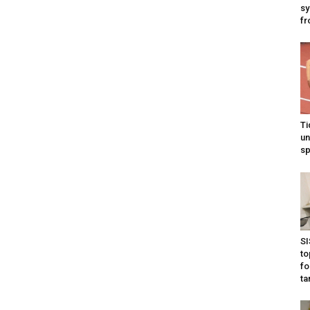
sy
fr
Ti
un
sp
SI
to
fo
ta