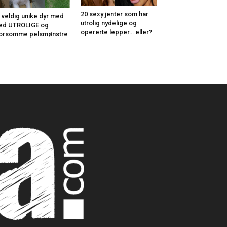
20 sexy jenter som har
 veldig unike dyr med
utrolig nydelige og
ed UTROLIGE og
opererte lepper… eller?
orsomme pelsmønstre