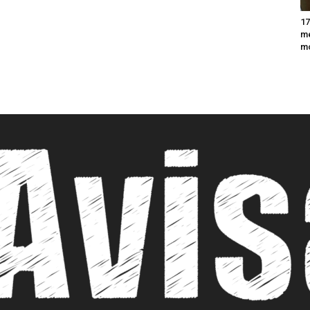
17
m
m