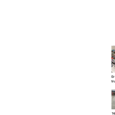
Er
tr
16