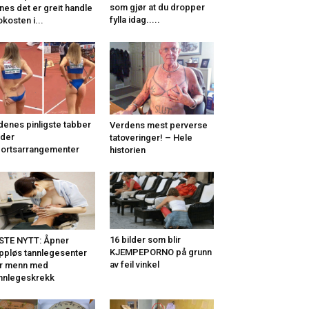
som gjør at du dropper
nes det er greit handle
fylla idag.....
okosten i...
denes pinligste tabber
Verdens mest perverse
der
tatoveringer! – Hele
ortsarrangementer
historien
16 bilder som blir
STE NYTT: Åpner
KJEMPEPORNO på grunn
ppløs tannlegesenter
av feil vinkel
r menn med
nnlegeskrekk