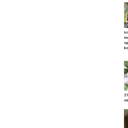
Ir
me
op
k
21
se