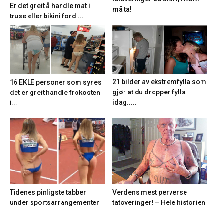
Er det greit å handle mat i
må ta!
truse eller bikini fordi...
21 bilder av ekstremfylla som
16 EKLE personer som synes
gjør at du dropper fylla
det er greit handle frokosten
idag.....
i...
Tidenes pinligste tabber
Verdens mest perverse
under sportsarrangementer
tatoveringer! – Hele historien