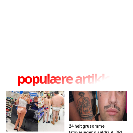
populære artikler
24 helt grusomme
tatoveringer du aldri, ALDRI