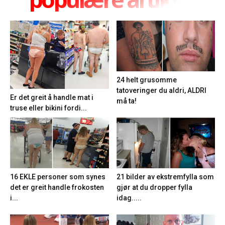
24 helt grusomme
tatoveringer du aldri, ALDRI
Er det greit å handle mat i
må ta!
truse eller bikini fordi...
21 bilder av ekstremfylla som
16 EKLE personer som synes
gjør at du dropper fylla
det er greit handle frokosten
idag.....
i...