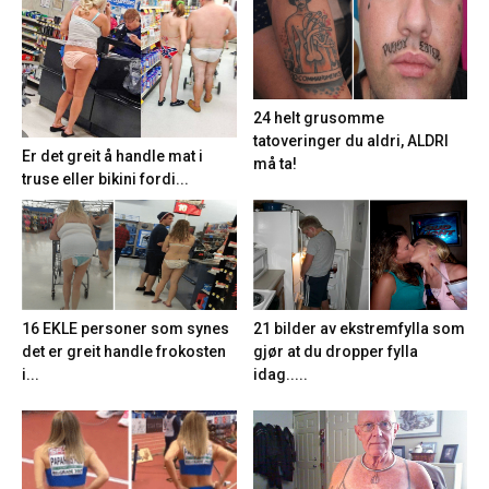
24 helt grusomme
tatoveringer du aldri, ALDRI
Er det greit å handle mat i
må ta!
truse eller bikini fordi...
21 bilder av ekstremfylla som
16 EKLE personer som synes
gjør at du dropper fylla
det er greit handle frokosten
idag.....
i...