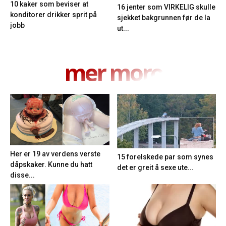
10 kaker som beviser at
16 jenter som VIRKELIG skulle
konditorer drikker sprit på
sjekket bakgrunnen før de la
jobb
ut...
mer moro
Her er 19 av verdens verste
15 forelskede par som synes
dåpskaker. Kunne du hatt
det er greit å sexe ute...
disse...