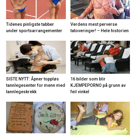
Tidenes pinligste tabber
Verdens mest perverse
under sportsarrangementer
tatoveringer! – Hele historien
16 bilder som blir
SISTE NYTT: Åpner toppløs
KJEMPEPORNO på grunn av
tannlegesenter for menn med
feil vinkel
tannlegeskrekk