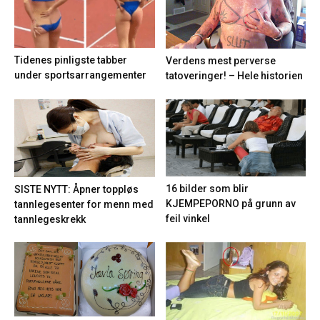
Tidenes pinligste tabber
Verdens mest perverse
under sportsarrangementer
tatoveringer! – Hele historien
16 bilder som blir
SISTE NYTT: Åpner toppløs
KJEMPEPORNO på grunn av
tannlegesenter for menn med
feil vinkel
tannlegeskrekk