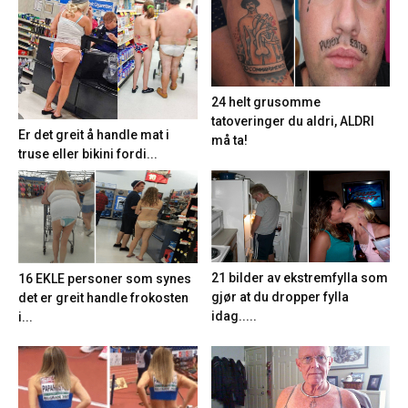
24 helt grusomme
tatoveringer du aldri, ALDRI
Er det greit å handle mat i
må ta!
truse eller bikini fordi...
21 bilder av ekstremfylla som
16 EKLE personer som synes
gjør at du dropper fylla
det er greit handle frokosten
idag.....
i...