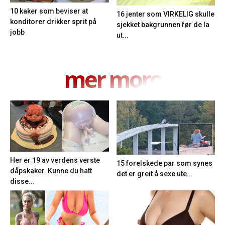
10 kaker som beviser at
16 jenter som VIRKELIG skulle
konditorer drikker sprit på
sjekket bakgrunnen før de la
jobb
ut...
mer moro
Her er 19 av verdens verste
15 forelskede par som synes
dåpskaker. Kunne du hatt
det er greit å sexe ute...
disse...