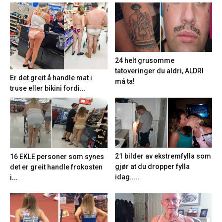
24 helt grusomme
tatoveringer du aldri, ALDRI
Er det greit å handle mat i
må ta!
truse eller bikini fordi...
21 bilder av ekstremfylla som
16 EKLE personer som synes
gjør at du dropper fylla
det er greit handle frokosten
idag.....
i...