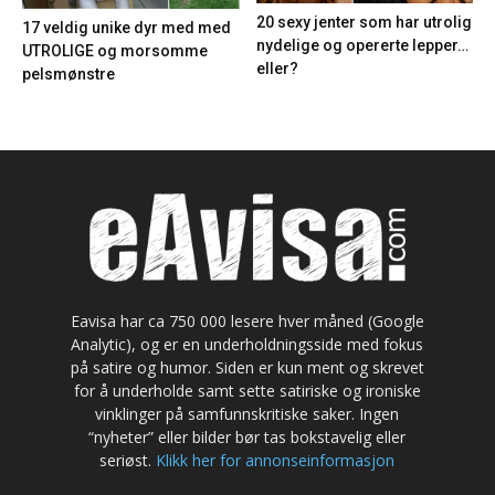
20 sexy jenter som har utrolig
17 veldig unike dyr med med
nydelige og opererte lepper…
UTROLIGE og morsomme
eller?
pelsmønstre
Eavisa har ca 750 000 lesere hver måned (Google
Analytic), og er en underholdningsside med fokus
på satire og humor. Siden er kun ment og skrevet
for å underholde samt sette satiriske og ironiske
vinklinger på samfunnskritiske saker. Ingen
“nyheter” eller bilder bør tas bokstavelig eller
seriøst.
Klikk her for annonseinformasjon