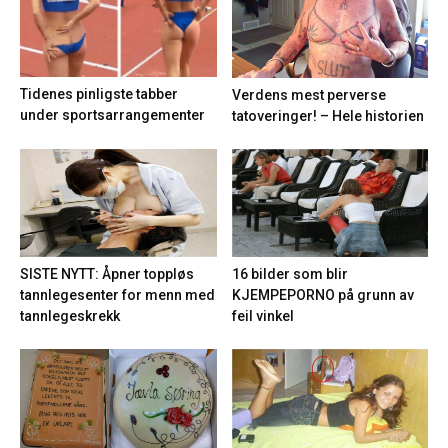
Tidenes pinligste tabber
Verdens mest perverse
under sportsarrangementer
tatoveringer! – Hele historien
16 bilder som blir
SISTE NYTT: Åpner toppløs
KJEMPEPORNO på grunn av
tannlegesenter for menn med
feil vinkel
tannlegeskrekk