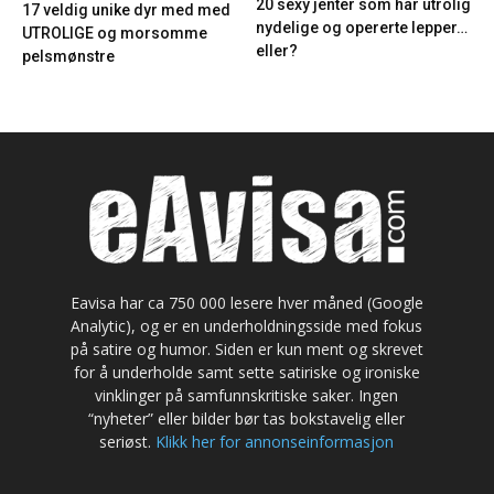
20 sexy jenter som har utrolig
17 veldig unike dyr med med
nydelige og opererte lepper…
UTROLIGE og morsomme
eller?
pelsmønstre
Eavisa har ca 750 000 lesere hver måned (Google
Analytic), og er en underholdningsside med fokus
på satire og humor. Siden er kun ment og skrevet
for å underholde samt sette satiriske og ironiske
vinklinger på samfunnskritiske saker. Ingen
“nyheter” eller bilder bør tas bokstavelig eller
seriøst.
Klikk her for annonseinformasjon