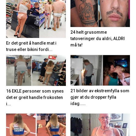
24 helt grusomme
tatoveringer du aldri, ALDRI
Er det greit å handle mat i
må ta!
truse eller bikini fordi...
21 bilder av ekstremfylla som
16 EKLE personer som synes
gjør at du dropper fylla
det er greit handle frokosten
idag.....
i...