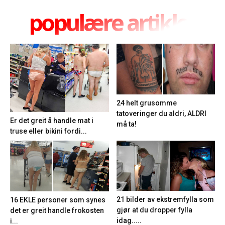
populære artikler
24 helt grusomme
tatoveringer du aldri, ALDRI
Er det greit å handle mat i
må ta!
truse eller bikini fordi...
21 bilder av ekstremfylla som
16 EKLE personer som synes
gjør at du dropper fylla
det er greit handle frokosten
idag.....
i...