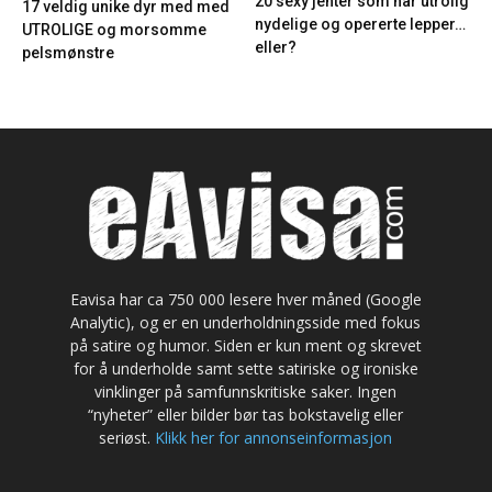
20 sexy jenter som har utrolig
17 veldig unike dyr med med
nydelige og opererte lepper…
UTROLIGE og morsomme
eller?
pelsmønstre
Eavisa har ca 750 000 lesere hver måned (Google
Analytic), og er en underholdningsside med fokus
på satire og humor. Siden er kun ment og skrevet
for å underholde samt sette satiriske og ironiske
vinklinger på samfunnskritiske saker. Ingen
“nyheter” eller bilder bør tas bokstavelig eller
seriøst.
Klikk her for annonseinformasjon