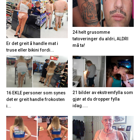
24 helt grusomme
tatoveringer du aldri, ALDRI
Er det greit å handle mat i
må ta!
truse eller bikini fordi...
21 bilder av ekstremfylla som
16 EKLE personer som synes
gjør at du dropper fylla
det er greit handle frokosten
idag.....
i...