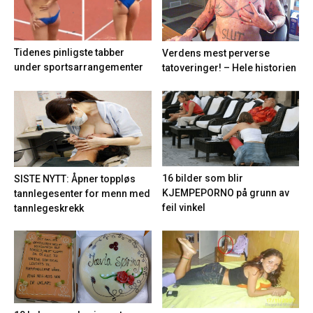
Tidenes pinligste tabber
Verdens mest perverse
under sportsarrangementer
tatoveringer! – Hele historien
16 bilder som blir
SISTE NYTT: Åpner toppløs
KJEMPEPORNO på grunn av
tannlegesenter for menn med
feil vinkel
tannlegeskrekk