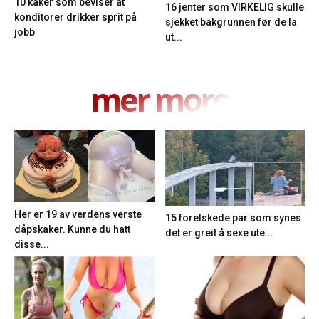
10 kaker som beviser at
16 jenter som VIRKELIG skulle
konditorer drikker sprit på
sjekket bakgrunnen før de la
jobb
ut...
mer moro
Her er 19 av verdens verste
15 forelskede par som synes
dåpskaker. Kunne du hatt
det er greit å sexe ute...
disse...