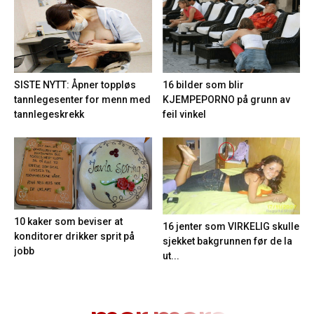
16 bilder som blir
SISTE NYTT: Åpner toppløs
KJEMPEPORNO på grunn av
tannlegesenter for menn med
feil vinkel
tannlegeskrekk
10 kaker som beviser at
16 jenter som VIRKELIG skulle
konditorer drikker sprit på
sjekket bakgrunnen før de la
jobb
ut...