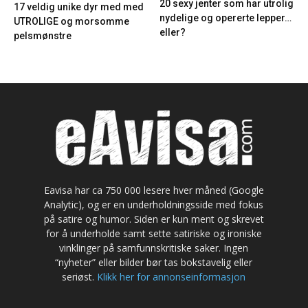
20 sexy jenter som har utrolig
17 veldig unike dyr med med
nydelige og opererte lepper…
UTROLIGE og morsomme
eller?
pelsmønstre
Eavisa har ca 750 000 lesere hver måned (Google
Analytic), og er en underholdningsside med fokus
på satire og humor. Siden er kun ment og skrevet
for å underholde samt sette satiriske og ironiske
vinklinger på samfunnskritiske saker. Ingen
“nyheter” eller bilder bør tas bokstavelig eller
seriøst.
Klikk her for annonseinformasjon