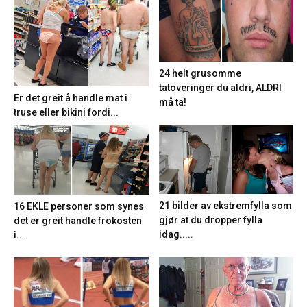
24 helt grusomme
tatoveringer du aldri, ALDRI
Er det greit å handle mat i
må ta!
truse eller bikini fordi...
21 bilder av ekstremfylla som
16 EKLE personer som synes
gjør at du dropper fylla
det er greit handle frokosten
idag.....
i...