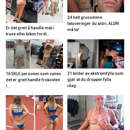
24 helt grusomme
tatoveringer du aldri, ALDRI
Er det greit å handle mat i
må ta!
truse eller bikini fordi...
21 bilder av ekstremfylla som
16 EKLE personer som synes
gjør at du dropper fylla
det er greit handle frokosten
idag.....
i...