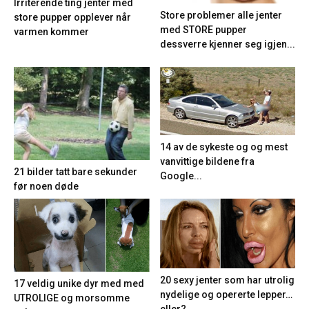
Irriterende ting jenter med
Store problemer alle jenter
store pupper opplever når
med STORE pupper
varmen kommer
dessverre kjenner seg igjen...
14 av de sykeste og og mest
vanvittige bildene fra
21 bilder tatt bare sekunder
Google...
før noen døde
20 sexy jenter som har utrolig
17 veldig unike dyr med med
nydelige og opererte lepper…
UTROLIGE og morsomme