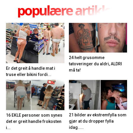
populære artikler
24 helt grusomme
tatoveringer du aldri, ALDRI
Er det greit å handle mat i
må ta!
truse eller bikini fordi...
21 bilder av ekstremfylla som
16 EKLE personer som synes
gjør at du dropper fylla
det er greit handle frokosten
idag.....
i...