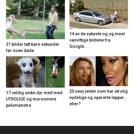
14 av de sykeste og og mest
vanvittige bildene fra
21 bilder tatt bare sekunder
Google...
før noen døde
20 sexy jenter som har utrolig
17 veldig unike dyr med med
nydelige og opererte lepper…
UTROLIGE og morsomme
eller?
pelsmønstre