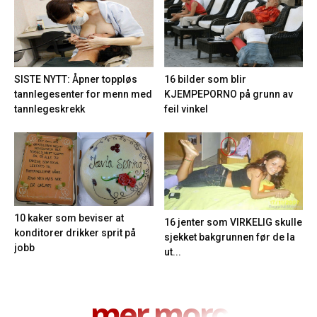
16 bilder som blir
SISTE NYTT: Åpner toppløs
KJEMPEPORNO på grunn av
tannlegesenter for menn med
feil vinkel
tannlegeskrekk
10 kaker som beviser at
16 jenter som VIRKELIG skulle
konditorer drikker sprit på
sjekket bakgrunnen før de la
jobb
ut...
mer moro