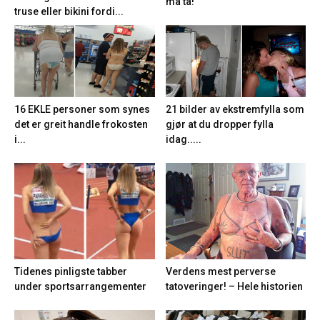
må ta!
truse eller bikini fordi...
21 bilder av ekstremfylla som
16 EKLE personer som synes
gjør at du dropper fylla
det er greit handle frokosten
idag.....
i...
Tidenes pinligste tabber
Verdens mest perverse
under sportsarrangementer
tatoveringer! – Hele historien