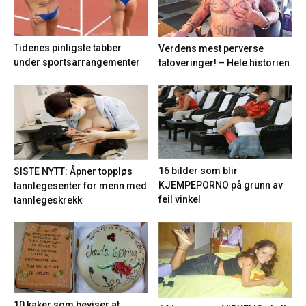
Tidenes pinligste tabber
Verdens mest perverse
under sportsarrangementer
tatoveringer! – Hele historien
16 bilder som blir
SISTE NYTT: Åpner toppløs
KJEMPEPORNO på grunn av
tannlegesenter for menn med
feil vinkel
tannlegeskrekk
10 kaker som beviser at