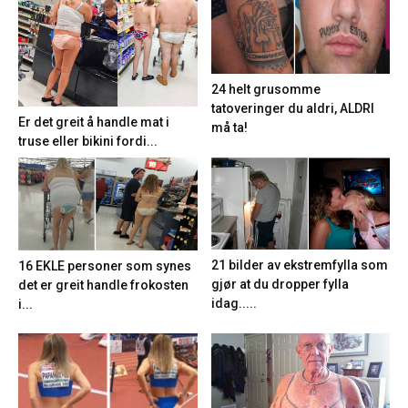
24 helt grusomme
tatoveringer du aldri, ALDRI
Er det greit å handle mat i
må ta!
truse eller bikini fordi...
21 bilder av ekstremfylla som
16 EKLE personer som synes
gjør at du dropper fylla
det er greit handle frokosten
idag.....
i...