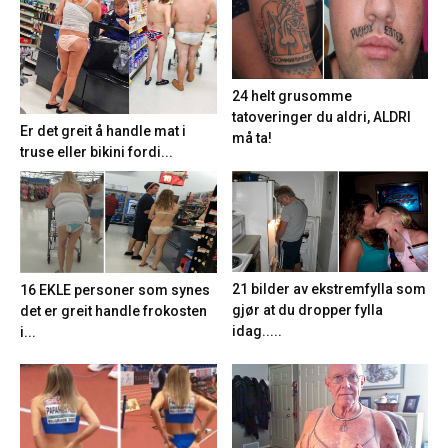
24 helt grusomme
tatoveringer du aldri, ALDRI
Er det greit å handle mat i
må ta!
truse eller bikini fordi...
21 bilder av ekstremfylla som
16 EKLE personer som synes
gjør at du dropper fylla
det er greit handle frokosten
idag.....
i...