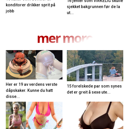
16 jenter som VIRKELIG skulle
konditorer drikker sprit på
sjekket bakgrunnen før de la
jobb
ut...
mer moro
Her er 19 av verdens verste
15 forelskede par som synes
dåpskaker. Kunne du hatt
det er greit å sexe ute...
disse...