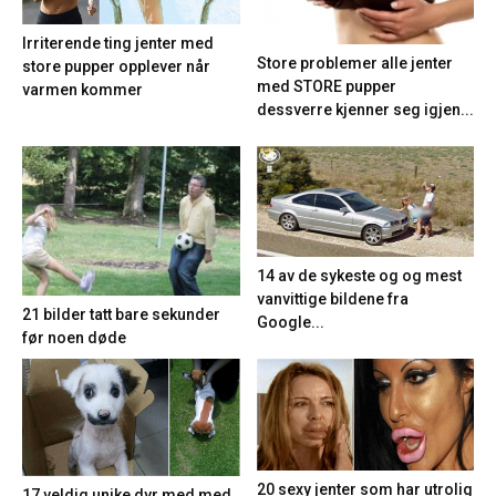
Irriterende ting jenter med
Store problemer alle jenter
store pupper opplever når
med STORE pupper
varmen kommer
dessverre kjenner seg igjen...
14 av de sykeste og og mest
vanvittige bildene fra
21 bilder tatt bare sekunder
Google...
før noen døde
20 sexy jenter som har utrolig
17 veldig unike dyr med med