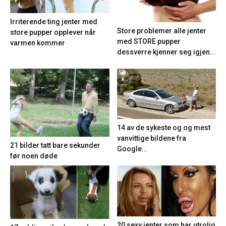
Irriterende ting jenter med
Store problemer alle jenter
store pupper opplever når
med STORE pupper
varmen kommer
dessverre kjenner seg igjen...
14 av de sykeste og og mest
vanvittige bildene fra
21 bilder tatt bare sekunder
Google...
før noen døde
20 sexy jenter som har utrolig