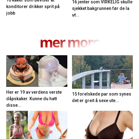
16 jenter som VIRKELIG skulle
konditorer drikker sprit på
sjekket bakgrunnen før de la
jobb
ut...
mer moro
Her er 19 av verdens verste
15 forelskede par som synes
dåpskaker. Kunne du hatt
det er greit å sexe ute...
disse...