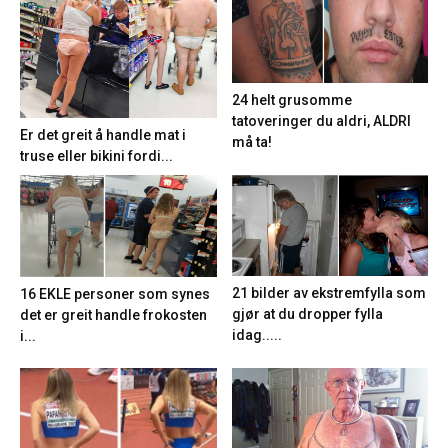
24 helt grusomme
tatoveringer du aldri, ALDRI
Er det greit å handle mat i
må ta!
truse eller bikini fordi...
21 bilder av ekstremfylla som
16 EKLE personer som synes
gjør at du dropper fylla
det er greit handle frokosten
idag.....
i...