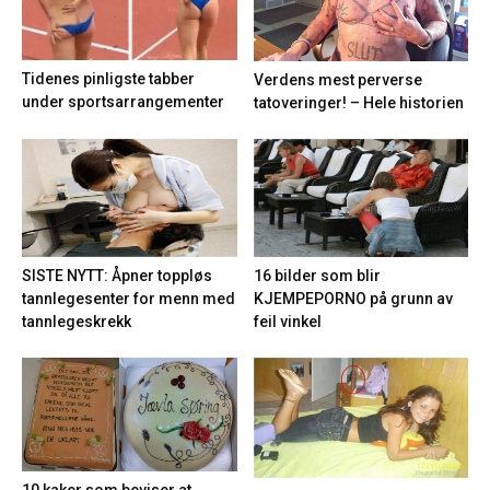
Tidenes pinligste tabber
Verdens mest perverse
under sportsarrangementer
tatoveringer! – Hele historien
16 bilder som blir
SISTE NYTT: Åpner toppløs
KJEMPEPORNO på grunn av
tannlegesenter for menn med
feil vinkel
tannlegeskrekk
10 kaker som beviser at