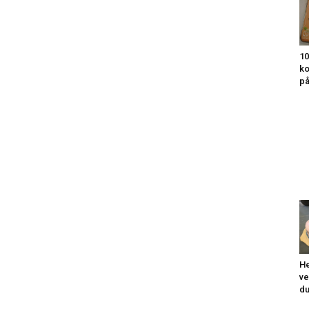
10
ko
på
He
ve
du