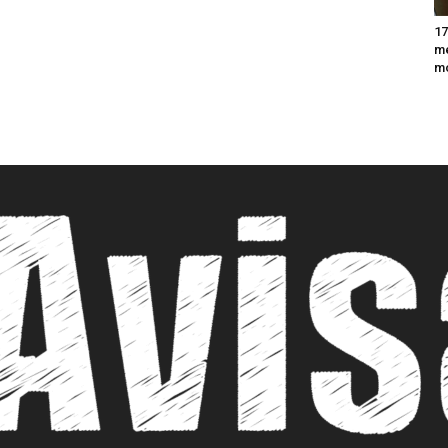
17
m
m