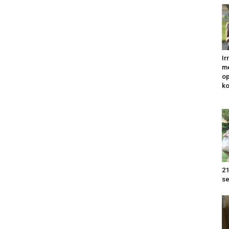
Ir
me
op
k
21
se