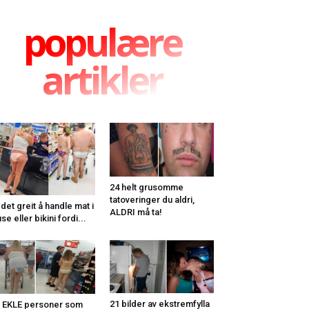
populære
artikler
24 helt grusomme
tatoveringer du aldri,
 det greit å handle mat i
ALDRI må ta!
use eller bikini fordi...
21 bilder av ekstremfylla
 EKLE personer som