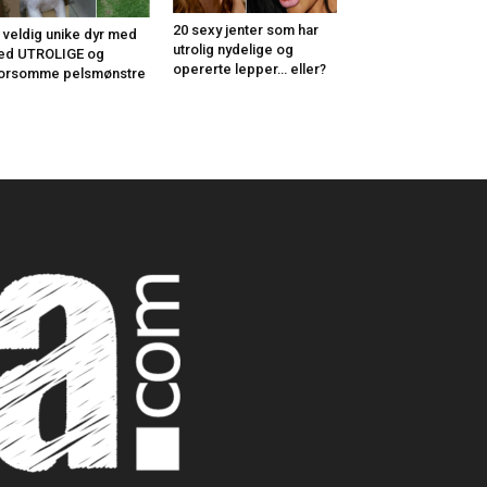
20 sexy jenter som har
 veldig unike dyr med
utrolig nydelige og
ed UTROLIGE og
opererte lepper… eller?
orsomme pelsmønstre