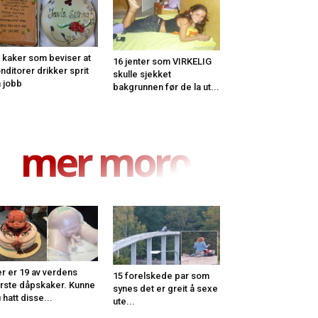
 kaker som beviser at
16 jenter som VIRKELIG
nditorer drikker sprit
skulle sjekket
 jobb
bakgrunnen før de la ut...
mer moro
r er 19 av verdens
15 forelskede par som
rste dåpskaker. Kunne
synes det er greit å sexe
 hatt disse...
ute...