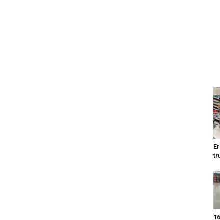
Er
tr
16