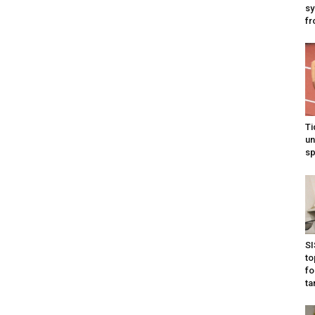
sy
fr
Ti
un
sp
SI
to
fo
ta