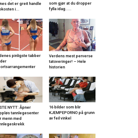
som gjør at du dropper
nes det er greit handle
fylla idag.....
okosten i...
denes pinligste tabber
Verdens mest perverse
der
tatoveringer! – Hele
ortsarrangementer
historien
16 bilder som blir
STE NYTT: Åpner
KJEMPEPORNO på grunn
ppløs tannlegesenter
av feil vinkel
r menn med
nnlegeskrekk