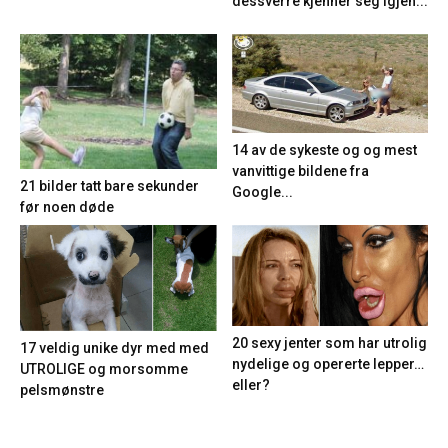
dessverre kjenner seg igjen...
14 av de sykeste og og mest
vanvittige bildene fra
21 bilder tatt bare sekunder
Google...
før noen døde
20 sexy jenter som har utrolig
17 veldig unike dyr med med
nydelige og opererte lepper…
UTROLIGE og morsomme
eller?
pelsmønstre