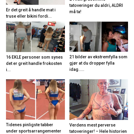
tatoveringer du aldri, ALDRI
Er det greit å handle mat i
må ta!
truse eller bikini fordi...
21 bilder av ekstremfylla som
16 EKLE personer som synes
gjør at du dropper fylla
det er greit handle frokosten
idag.....
i...
Tidenes pinligste tabber
Verdens mest perverse
under sportsarrangementer
tatoveringer! – Hele historien