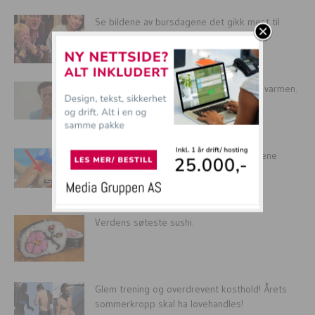
Se bildene av bursdagene det gikk mest til
helvete med !
Tom har ikke sovet på 4 dager grunnet varmen.
Imorgen er...
De mest sexy og litt vonde sportstabbene
gjennom tidene!
Verdens søteste sushi.
Glem trening og overdrevent kosthold! Årets
sommerkropp skal ha lovehandles!