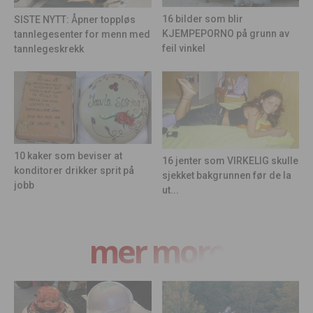
16 bilder som blir
SISTE NYTT: Åpner toppløs
KJEMPEPORNO på grunn av
tannlegesenter for menn med
feil vinkel
tannlegeskrekk
10 kaker som beviser at
16 jenter som VIRKELIG skulle
konditorer drikker sprit på
sjekket bakgrunnen før de la
jobb
ut...
mer moro