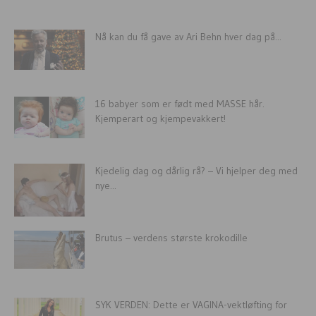
Nå kan du få gave av Ari Behn hver dag på...
16 babyer som er født med MASSE hår.
Kjemperart og kjempevakkert!
Kjedelig dag og dårlig rå? – Vi hjelper deg med
nye...
Brutus – verdens største krokodille
SYK VERDEN: Dette er VAGINA-vektløfting for