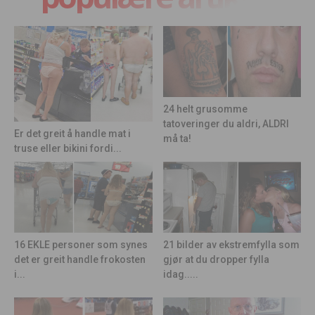
24 helt grusomme
tatoveringer du aldri, ALDRI
Er det greit å handle mat i
må ta!
truse eller bikini fordi...
21 bilder av ekstremfylla som
16 EKLE personer som synes
gjør at du dropper fylla
det er greit handle frokosten
idag.....
i...