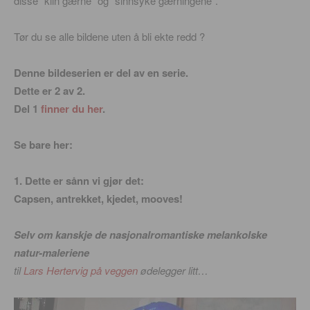
disse “klin gærne” og “sinnsyke gærningene”.
Tør du se alle bildene uten å bli ekte redd ?
Denne bildeserien er del av en serie.
Dette er 2 av 2.
Del 1
finner du her
.
Se bare her:
1. Dette er sånn vi gjør det:
Capsen, antrekket, kjedet, mooves!
Selv om kanskje de nasjonalromantiske melankolske
natur-maleriene
til
Lars Hertervig på veggen
ødelegger litt…