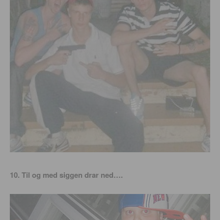
10. Til og med siggen drar ned….