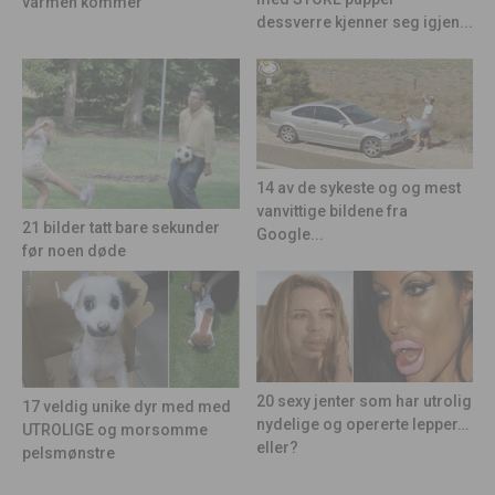
varmen kommer
dessverre kjenner seg igjen...
14 av de sykeste og og mest
vanvittige bildene fra
21 bilder tatt bare sekunder
Google...
før noen døde
20 sexy jenter som har utrolig
17 veldig unike dyr med med
nydelige og opererte lepper…
UTROLIGE og morsomme
eller?
pelsmønstre