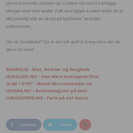
denne kriminelle mafiaen og vi jobber nå med å kartlegge
dverger over hele landet. Folk skal slippe å være redde for at
det plutselig står en dverg på kjøkkenet”
avslutter
politimannen.
Har du hundeluke? Da er det nok greit å dverg-sikre den før
det er for sent!
SMAKELIG - Mat, interiør og livsglede
HUSGLEDE.NO - Finn lekre matoppskrifter
GLAD I DYR? - Besøk Morsommedyr.no
LEVANA.NO - Kvinnemagasin på nett
LUKSUSFERIE.NO - Ferie på sitt beste
Facebook
Twitter