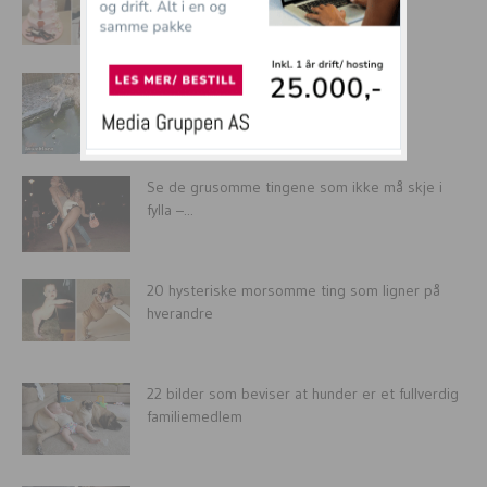
Dyr på glattisen
Se de grusomme tingene som ikke må skje i
fylla –...
20 hysteriske morsomme ting som ligner på
hverandre
22 bilder som beviser at hunder er et fullverdig
familiemedlem