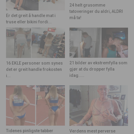
24 helt grusomme
tatoveringer du aldri, ALDRI
Er det greit å handle mat i
må ta!
truse eller bikini fordi...
21 bilder av ekstremfylla som
16 EKLE personer som synes
gjør at du dropper fylla
det er greit handle frokosten
idag.....
i...
Tidenes pinligste tabber
Verdens mest perverse