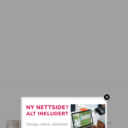
mer tullball
Her er 16 av verdens verste bryllupskaker