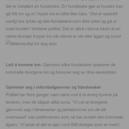
det er installert en hundeluke. En hundeluke gjør at hunden kan
gå fritt inn og ut i huset via en bitte liten luke. “
Det er spesielt
vanlig hos tykke og late hundeeiere som ikke orker og gå ut
med hunden”
forklarer politiet. Det er altså i denne luken at en
rekke dverger kryper inn når eierne er ute eller ligger og sover
Lett å komme inn:
Gjennom slike hundeluker spaserer de
kriminelle dvergene inn og forsyner seg av dine eierandeler.
Gjemmer seg i mikrobølgeovner og håndvesker
Politiet har flere ganger vært nære ved å ta dverg-tyvene på
fersken, men de slipper alltid unna. “
Vi vet at dvergene
gjemmer seg i håndvesker og jakkelommer om de blir
overrasket
” sier politimannen som nå har avslørt den kriminelle
ligaen. “
Vi antar at det er opp i mot 590 dverger som er med i