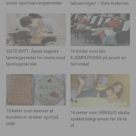
under sportsarrangementer
tatoveringer! – Hele historien
16 bilder som blir
SISTE NYTT: Åpner toppløs
KJEMPEPORNO på grunn av
tannlegesenter for menn med
feil vinkel
tannlegeskrekk
10 kaker som beviser at
16 jenter som VIRKELIG skulle
konditorer drikker sprit på
sjekket bakgrunnen før de la
jobb
ut...