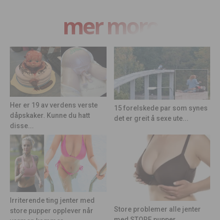
mer moro
Her er 19 av verdens verste
15 forelskede par som synes
dåpskaker. Kunne du hatt
det er greit å sexe ute...
disse...
Irriterende ting jenter med
Store problemer alle jenter
store pupper opplever når
med STORE pupper