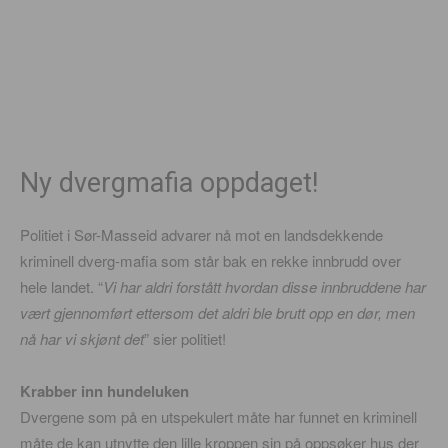
Ny dvergmafia oppdaget!
Politiet i Sør-Masseid advarer nå mot en landsdekkende
kriminell dverg-mafia som står bak en rekke innbrudd over
hele landet. “
Vi har aldri forstått hvordan disse innbruddene har
vært gjennomført ettersom det aldri ble brutt opp en dør, men
nå har vi skjønt det
” sier politiet!
Krabber inn hundeluken
Dvergene som på en utspekulert måte har funnet en kriminell
måte de kan utnytte den lille kroppen sin på oppsøker hus der