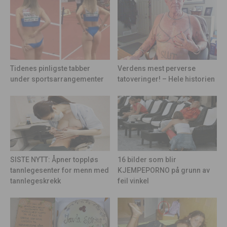
Tidenes pinligste tabber
Verdens mest perverse
under sportsarrangementer
tatoveringer! – Hele historien
16 bilder som blir
SISTE NYTT: Åpner toppløs
KJEMPEPORNO på grunn av
tannlegesenter for menn med
feil vinkel
tannlegeskrekk