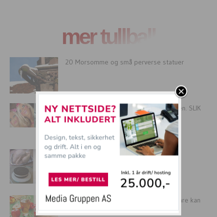
mer tullball
20 Morsomme og små perverse statuer
Nå er DUCKFACE på vei tilbake på moten. SLIK
skal dere...
16 Kaker som ikke ser ut som kaker
11 påstander om sunne matvaner du bare kan
DRITE I !