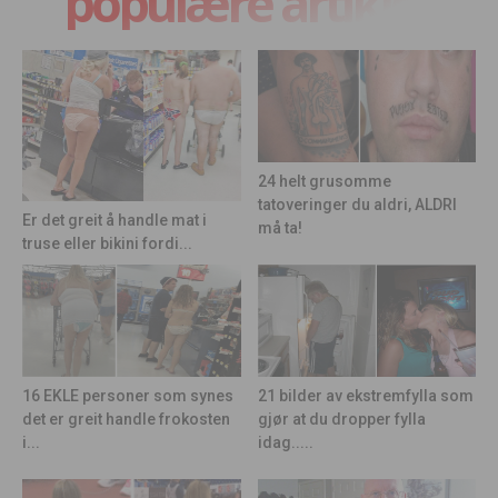
populære artikler
24 helt grusomme
tatoveringer du aldri, ALDRI
Er det greit å handle mat i
må ta!
truse eller bikini fordi...
21 bilder av ekstremfylla som
16 EKLE personer som synes
gjør at du dropper fylla
det er greit handle frokosten
idag.....
i...