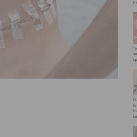
fr
Ti
un
sp
SI
to
fo
ta