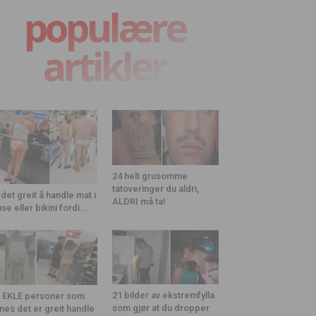
populære
artikler
24 helt grusomme
tatoveringer du aldri,
 det greit å handle mat i
ALDRI må ta!
use eller bikini fordi...
21 bilder av ekstremfylla
 EKLE personer som
som gjør at du dropper
nes det er greit handle