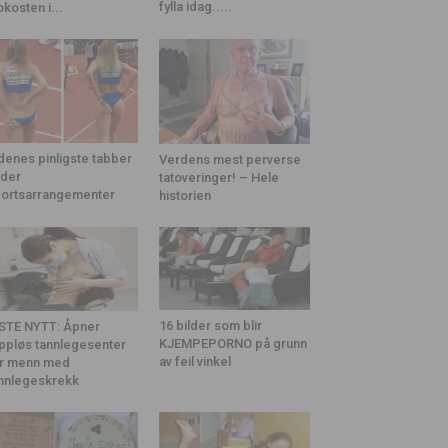
fylla idag.....
okosten i...
denes pinligste tabber
Verdens mest perverse
der
tatoveringer! – Hele
ortsarrangementer
historien
16 bilder som blir
STE NYTT: Åpner
KJEMPEPORNO på grunn
ppløs tannlegesenter
av feil vinkel
r menn med
nnlegeskrekk