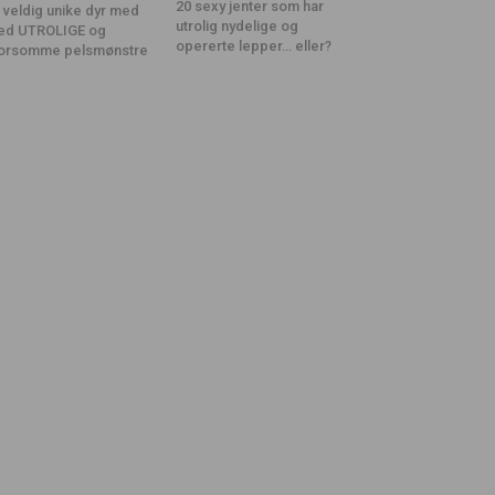
20 sexy jenter som har
 veldig unike dyr med
utrolig nydelige og
ed UTROLIGE og
opererte lepper… eller?
orsomme pelsmønstre