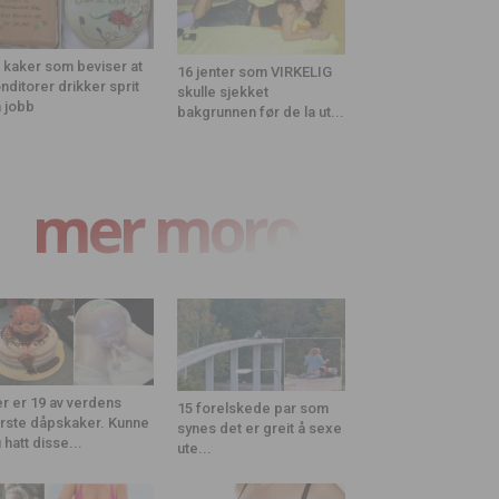
 kaker som beviser at
16 jenter som VIRKELIG
nditorer drikker sprit
skulle sjekket
 jobb
bakgrunnen før de la ut...
mer moro
r er 19 av verdens
15 forelskede par som
rste dåpskaker. Kunne
synes det er greit å sexe
 hatt disse...
ute...