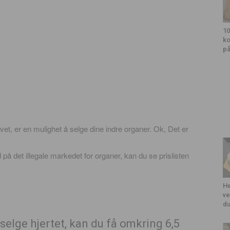
10
ko
på
livet, er en mulighet å selge dine indre organer. Ok, Det er
på det illegale markedet for organer, kan du se prislisten
He
ve
du
l å selge hjertet, kan du få omkring 6,5