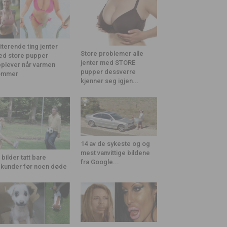
riterende ting jenter
Store problemer alle
d store pupper
jenter med STORE
plever når varmen
pupper dessverre
ommer
kjenner seg igjen...
14 av de sykeste og og
mest vanvittige bildene
 bilder tatt bare
fra Google...
kunder før noen døde