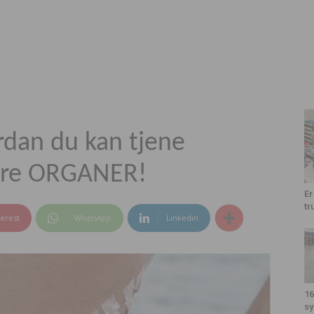
rdan du kan tjene
dre ORGANER!
Er
tr
terest
WhatsApp
Linkedin
16
sy