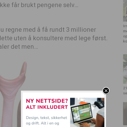
ikke får brukt pengene selv…
Ir
u regne med å få rundt 3 millioner
me
op
dette uten å konsultere med lege først.
k
aler det men…
21
se