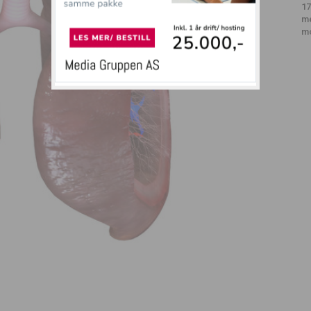
17
m
m