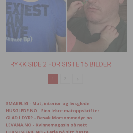
TRYKK SIDE 2 FOR SISTE 15 BILDER
1
2
SMAKELIG - Mat, interiør og livsglede
HUSGLEDE.NO - Finn lekre matoppskrifter
GLAD I DYR? - Besøk Morsommedyr.no
LEVANA.NO - Kvinnemagasin på nett
LUKSUSFERIE.NO - Ferie på sitt beste