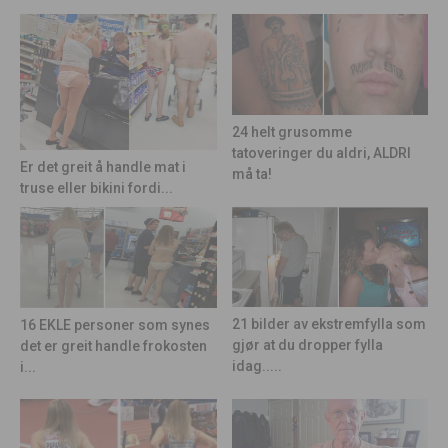
24 helt grusomme
tatoveringer du aldri, ALDRI
Er det greit å handle mat i
må ta!
truse eller bikini fordi...
21 bilder av ekstremfylla som
16 EKLE personer som synes
gjør at du dropper fylla
det er greit handle frokosten
idag.....
i...