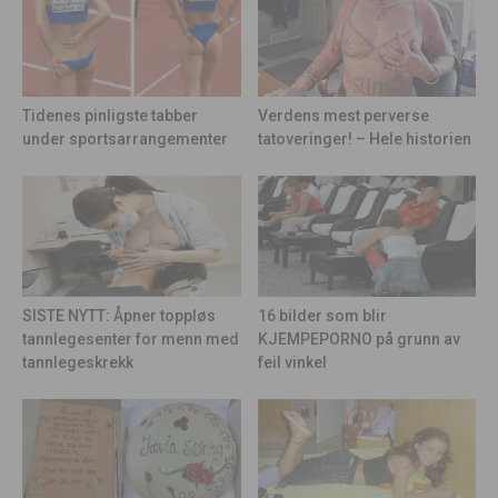
Tidenes pinligste tabber
Verdens mest perverse
under sportsarrangementer
tatoveringer! – Hele historien
16 bilder som blir
SISTE NYTT: Åpner toppløs
KJEMPEPORNO på grunn av
tannlegesenter for menn med
feil vinkel
tannlegeskrekk