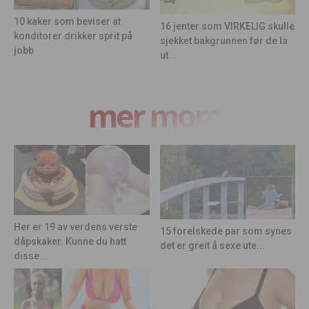
10 kaker som beviser at
16 jenter som VIRKELIG skulle
konditorer drikker sprit på
sjekket bakgrunnen før de la
jobb
ut...
mer moro
Her er 19 av verdens verste
15 forelskede par som synes
dåpskaker. Kunne du hatt
det er greit å sexe ute...
disse...