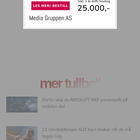
mer tullball
Derfor skal du ABSOLUTT IKKE pornosurfe på
mobilen din!
10 Unnskyldninger ALLE barn bruker når de må
legge seg.