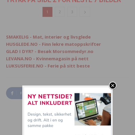
1
2
3
SMAKELIG - Mat, interiør og livsglede
HUSGLEDE.NO - Finn lekre matoppskrifter
GLAD I DYR? - Besøk Morsommedyr.no
LEVANA.NO - Kvinnemagasin på nett
LUKSUSFERIE.NO - Ferie på sitt beste
Facebook
Twitter