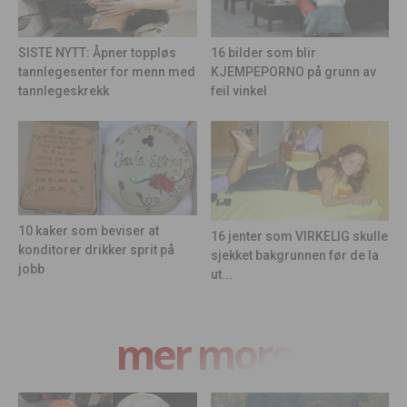
16 bilder som blir
SISTE NYTT: Åpner toppløs
KJEMPEPORNO på grunn av
tannlegesenter for menn med
feil vinkel
tannlegeskrekk
10 kaker som beviser at
16 jenter som VIRKELIG skulle
konditorer drikker sprit på
sjekket bakgrunnen før de la
jobb
ut...
mer moro