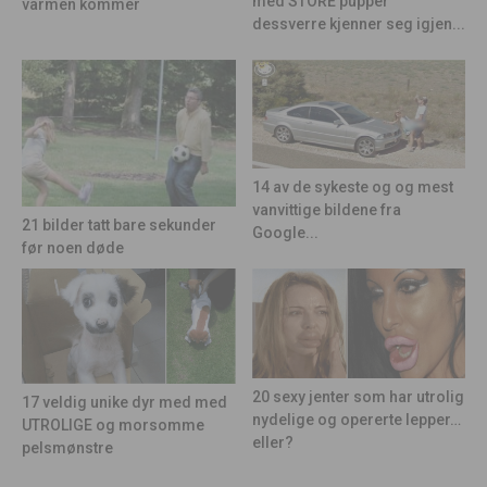
med STORE pupper
varmen kommer
dessverre kjenner seg igjen...
14 av de sykeste og og mest
vanvittige bildene fra
21 bilder tatt bare sekunder
Google...
før noen døde
20 sexy jenter som har utrolig
17 veldig unike dyr med med
nydelige og opererte lepper…
UTROLIGE og morsomme
eller?
pelsmønstre