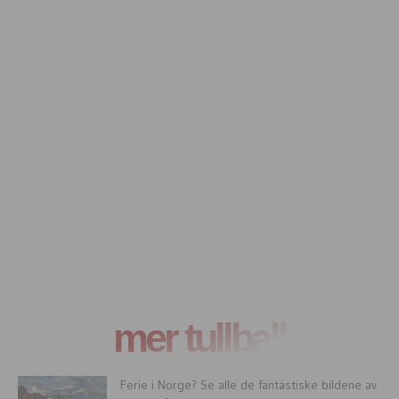
mer tullball
Ferie i Norge? Se alle de fantastiske bildene av