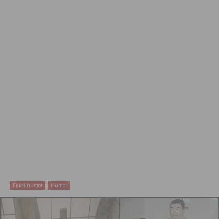
Ekkel humor
Humor