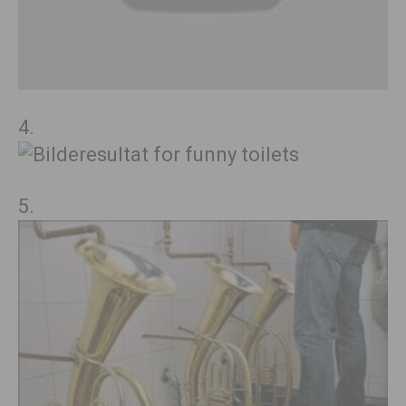
4.
5.