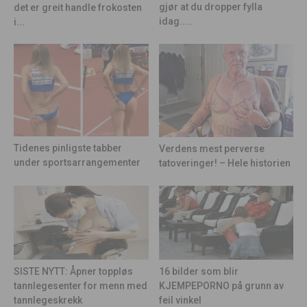
gjør at du dropper fylla
det er greit handle frokosten
idag.....
i...
Tidenes pinligste tabber
Verdens mest perverse
under sportsarrangementer
tatoveringer! – Hele historien
16 bilder som blir
SISTE NYTT: Åpner toppløs
KJEMPEPORNO på grunn av
tannlegesenter for menn med
feil vinkel
tannlegeskrekk