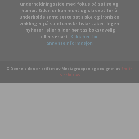
underholdningsside med fokus på satire og
humor. Siden er kun ment og skrevet for å
underholde samt sette satiriske og ironiske
vinklinger på samfunnskritiske saker. Ingen
“nyheter” eller bilder bør tas bokstavelig
eller seriøst.
Klikk her for
annonseinformasjon
© Denne siden er driftet av Mediagruppen og designet av
Smith
& Schur AS