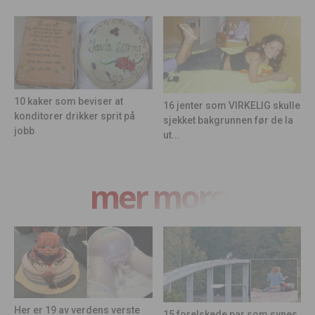
10 kaker som beviser at
16 jenter som VIRKELIG skulle
konditorer drikker sprit på
sjekket bakgrunnen før de la
jobb
ut...
mer moro
Her er 19 av verdens verste
15 forelskede par som synes