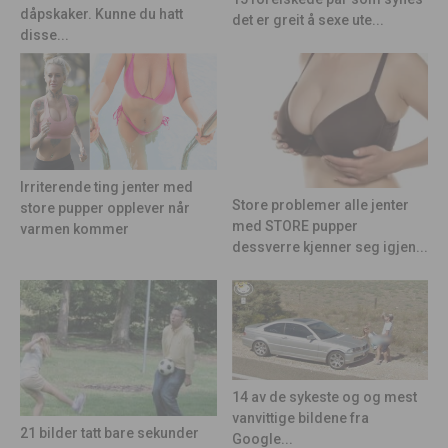
dåpskaker. Kunne du hatt
det er greit å sexe ute...
disse...
Irriterende ting jenter med
Store problemer alle jenter
store pupper opplever når
med STORE pupper
varmen kommer
dessverre kjenner seg igjen...
14 av de sykeste og og mest
vanvittige bildene fra
21 bilder tatt bare sekunder
Google...