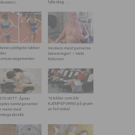
fylla idag.....
okosten i...
denes pinligste tabber
Verdens mest perverse
der
tatoveringer! – Hele
ortsarrangementer
historien
16 bilder som blir
STE NYTT: Åpner
KJEMPEPORNO på grunn
ppløs tannlegesenter
av feil vinkel
r menn med
nnlegeskrekk