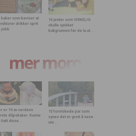
 kaker som beviser at
16 jenter som VIRKELIG
nditorer drikker sprit
skulle sjekket
 jobb
bakgrunnen før de la ut...
mer moro
r er 19 av verdens
15 forelskede par som
rste dåpskaker. Kunne
synes det er greit å sexe
 hatt disse...
ute...