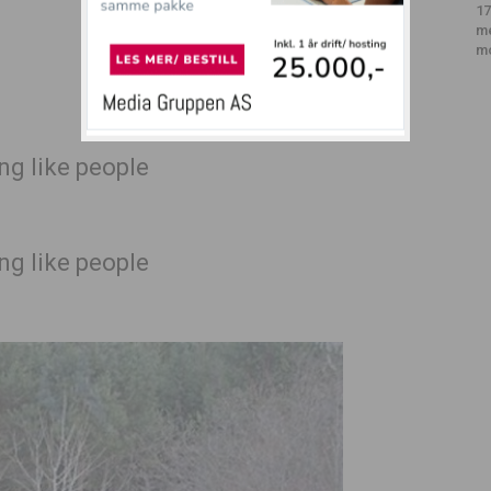
17
m
m