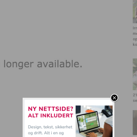
Ir
me
op
k
21
se