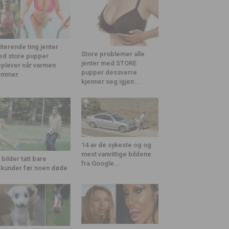
riterende ting jenter
Store problemer alle
d store pupper
jenter med STORE
plever når varmen
pupper dessverre
ommer
kjenner seg igjen...
14 av de sykeste og og
mest vanvittige bildene
 bilder tatt bare
fra Google...
kunder før noen døde