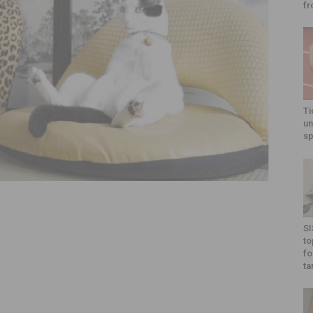
fr
Ti
un
sp
SI
to
fo
ta