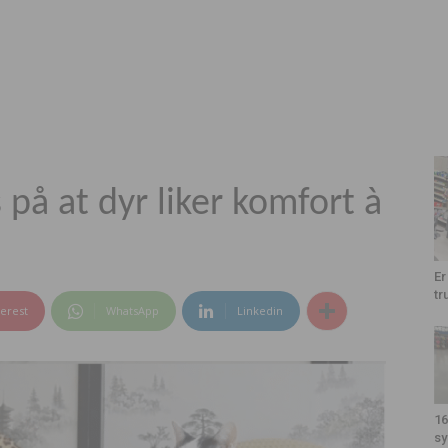
å at dyr liker komfort à
Er
tr
terest
WhatsApp
Linkedin
16
sy