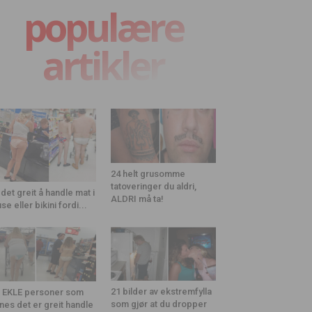
populære
artikler
24 helt grusomme
tatoveringer du aldri,
 det greit å handle mat i
ALDRI må ta!
use eller bikini fordi...
21 bilder av ekstremfylla
 EKLE personer som
som gjør at du dropper
nes det er greit handle