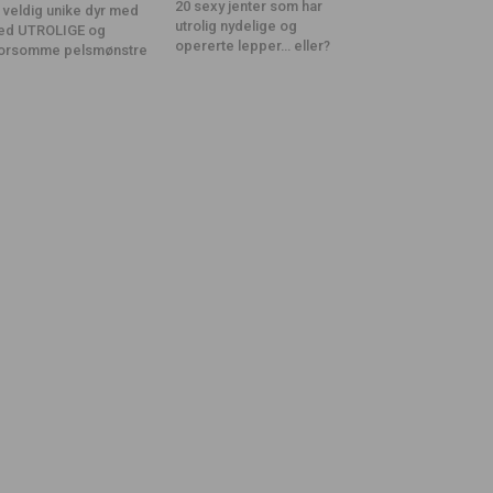
20 sexy jenter som har
 veldig unike dyr med
utrolig nydelige og
ed UTROLIGE og
opererte lepper… eller?
orsomme pelsmønstre