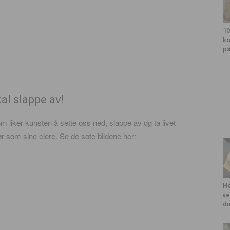
10
ko
på
al slappe av!
m liker kunsten å sette oss ned, slappe av og ta livet
ør som sine eiere. Se de søte bildene her:
He
ve
du