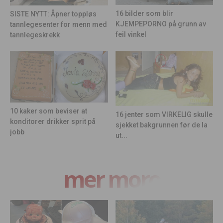
16 bilder som blir
SISTE NYTT: Åpner toppløs
KJEMPEPORNO på grunn av
tannlegesenter for menn med
feil vinkel
tannlegeskrekk
10 kaker som beviser at
16 jenter som VIRKELIG skulle
konditorer drikker sprit på
sjekket bakgrunnen før de la
jobb
ut...
mer moro