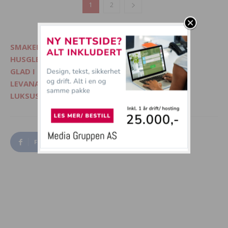
1
2
SMAKELIG - Mat, interiør og livsglede
HUSGLEDE.NO - Finn lekre matoppskrifter
GLAD I DYR? - Besøk Morsommedyr.no
LEVANA.NO - Kvinnemagasin på nett
LUKSUSFERIE.NO - Ferie på sitt beste
Facebook
Twitter