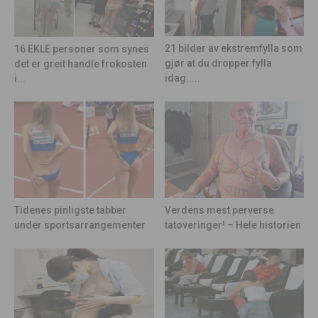
21 bilder av ekstremfylla som
16 EKLE personer som synes
gjør at du dropper fylla
det er greit handle frokosten
idag.....
i...
Tidenes pinligste tabber
Verdens mest perverse
under sportsarrangementer
tatoveringer! – Hele historien