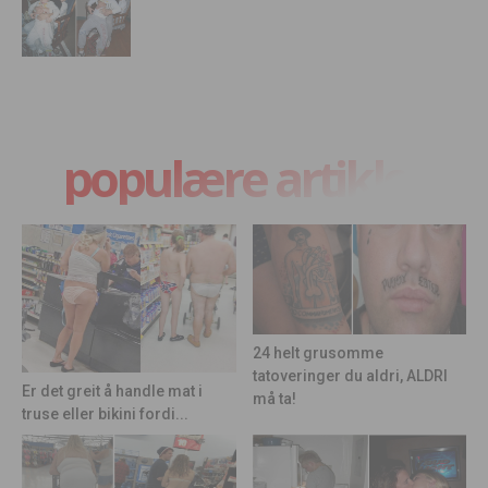
populære artikler
24 helt grusomme
tatoveringer du aldri, ALDRI
Er det greit å handle mat i
må ta!
truse eller bikini fordi...